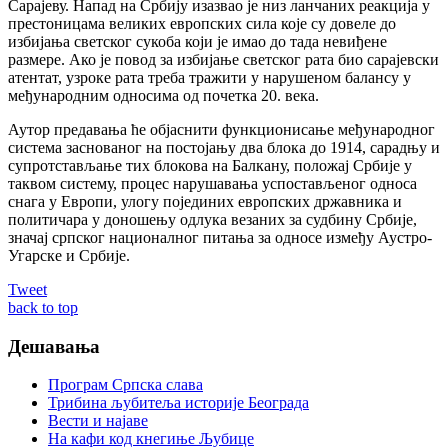
Сарајеву. Напад на Србију изазвао је низ ланчаних реакција у
престоницама великих европских сила које су довеле до
избијања светског сукоба који је имао до тада невиђене
размере. Ако је повод за избијање светског рата био сарајевски
атентат, узроке рата треба тражити у нарушеном балансу у
међународним односима од почетка 20. века.
Аутор предавања ће објаснити функционисање међународног
система заснованог на постојању два блока до 1914, сарадњу и
супротстављање тих блокова на Балкану, положај Србије у
таквом систему, процес нарушавања успостављеног односа
снага у Европи, улогу појединих европских државника и
политичара у доношењу одлука везаних за судбину Србије,
значај српског националног питања за односе између Аустро-
Угарске и Србије.
Tweet
back to top
Дешавања
Програм Српска слава
Трибина љубитеља историје Београда
Beсти и најаве
На кафи код кнегиње Љубице