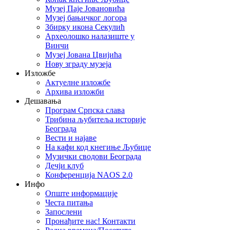
Музеј Паје Јовановића
Музеј бањичког логора
Збирку икона Секулић
Археолошко налазиште у
Винчи
Музеј Јована Цвијића
Нову зграду музеја
Изложбе
Актуелне изложбе
Архива изложби
Дешавања
Програм Српска слава
Трибина љубитеља историје
Београда
Beсти и најаве
На кафи код кнегиње Љубице
Музички сводови Београда
Дечји клуб
Конференција NAOS 2.0
Инфо
Опште информације
Честа питања
Запослени
Пронађите нас! Контакти