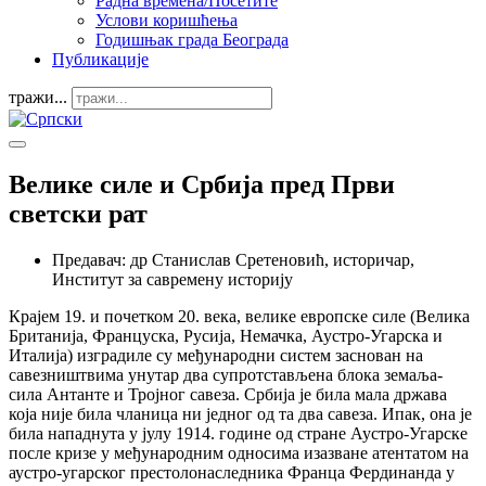
Радна времена/Посетите
Услови коришћења
Годишњак града Београда
Публикације
тражи...
Велике силе и Србија пред Први
светски рат
Предавач:
др Станислав Сретеновић, историчар,
Институт за савремену историју
Крајем 19. и почетком 20. века, велике европске силе (Велика
Британија, Француска, Русија, Немачка, Аустро-Угарска и
Италија) изградиле су међународни систем заснован на
савезништвима унутар два супротстављена блока земаља-
сила Антанте и Тројног савеза. Србија је била мала држава
која није била чланица ни једног од та два савеза. Ипак, она је
била нападнута у јулу 1914. године од стране Аустро-Угарске
после кризе у међународним односима изазване атентатом на
аустро-угарског престолонаследника Франца Фердинанда у