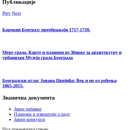
Публикације
Prev
Next
Барокни Београд: преображаји 1717-1739.
Мере града. Карте и планови из Збирке за архитектуру и
урбанизам Музеја града Београда
Београдски атлас Јована Цвијића: Век и по од рођења
1865-2015.
Званична документа
Јавне набавке
Планови и извештаји о раду
Јавни конкурси
Под покровитељством: