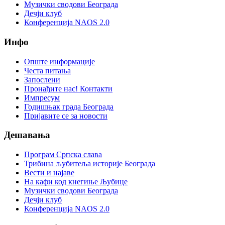
Музички сводови Београда
Дечји клуб
Конференција NAOS 2.0
Инфо
Опште информације
Честа питања
Запослени
Пронађите нас! Контакти
Импресум
Годишњак града Београда
Пријавите се за новости
Дешавања
Програм Српска слава
Трибина љубитеља историје Београда
Beсти и најаве
На кафи код кнегиње Љубице
Музички сводови Београда
Дечји клуб
Конференција NAOS 2.0