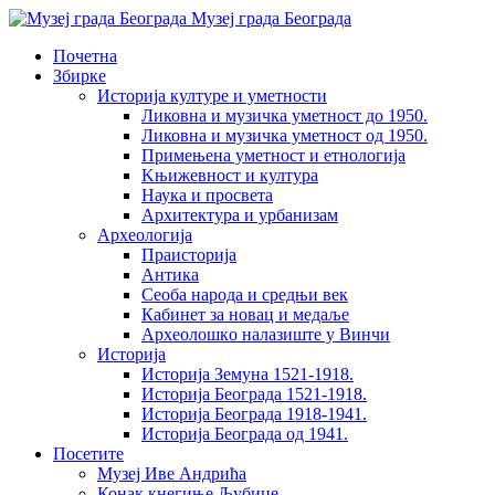
Музеј града Београда
Почетна
Збирке
Историја културе и уметности
Ликовна и музичка уметност до 1950.
Ликовна и музичка уметност од 1950.
Примењена уметност и етнологија
Kњижевност и културa
Наука и просвета
Архитектура и урбанизам
Aрхеологија
Праисторија
Антика
Сеоба народа и средњи век
Кабинет за новац и медаље
Археолошкo налазиште у Винчи
Историја
Историја Земуна 1521-1918.
Историја Београда 1521-1918.
Историја Београда 1918-1941.
Историја Београда од 1941.
Посетите
Музеј Иве Андрића
Конак кнегиње Љубице