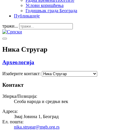
Радна времена/Посетите
Услови коришћења
Годишњак града Београда
Публикације
тражи...
Ника Стругар
Археологија
Изаберите контакт:
Контакт
Збирка/Позиција:
Сеоба народа и средњи век
Адреса:
Змај Јовина 1, Београд
Ел. пошта:
nika.strugar@mgb.org.rs