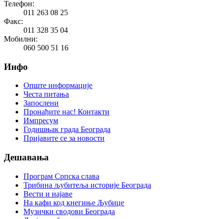
Телефон:
011 263 08 25
Факс:
011 328 35 04
Мобилни:
060 500 51 16
Инфо
Опште информације
Честа питања
Запослени
Пронађите нас! Контакти
Импресум
Годишњак града Београда
Пријавите се за новости
Дешавања
Програм Српска слава
Трибина љубитеља историје Београда
Beсти и најаве
На кафи код кнегиње Љубице
Музички сводови Београда