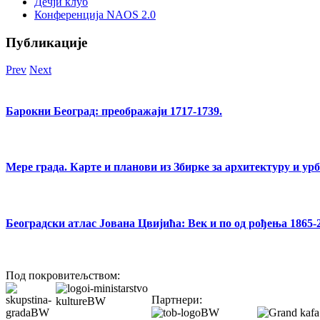
Дечји клуб
Конференција NAOS 2.0
Публикације
Prev
Next
Барокни Београд: преображаји 1717-1739.
Мере града. Карте и планови из Збирке за архитектуру и ур
Београдски атлас Јована Цвијића: Век и по од рођења 1865-
Под покровитељством:
Партнери: