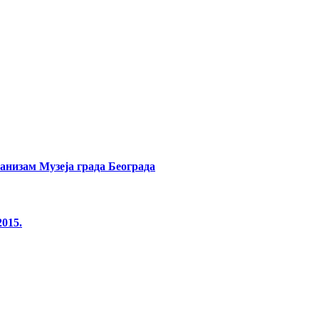
банизам Музеја града Београда
2015.