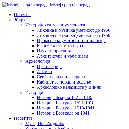
Музеј града Београда
Почетна
Збирке
Историја културе и уметности
Ликовна и музичка уметност до 1950.
Ликовна и музичка уметност од 1950.
Примењена уметност и етнологија
Kњижевност и културa
Наука и просвета
Архитектура и урбанизам
Aрхеологија
Праисторија
Антика
Сеоба народа и средњи век
Кабинет за новац и медаље
Археолошкo налазиште у Винчи
Историја
Историја Земуна 1521-1918.
Историја Београда 1521-1918.
Историја Београда 1918-1941.
Историја Београда од 1941.
Посетите
Музеј Иве Андрића
Конак кнегиње Љубице