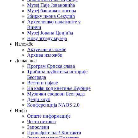
Музеј Паје Јовановића
Музеј бањичког логора
Збирку икона Секулић
Археолошко налазиште у
Винчи
Музеј Јована Цвијића
Нову зграду музеја
Изложбе
Актуелне изложбе
Архива изложби
Дешавања
Програм Српска слава
Трибина љубитеља историје
Београда
Beсти и најаве
На кафи код кнегиње Љубице
Музички сводови Београда
Дечји клуб
Конференција NAOS 2.0
Инфо
Опште информације
Честа питања
Запослени
Пронађите нас! Контакти