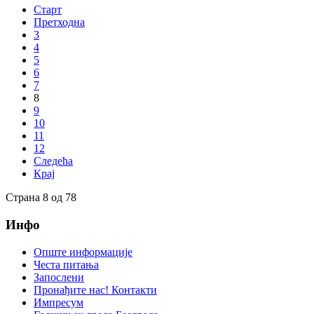
Старт
Претходна
3
4
5
6
7
8
9
10
11
12
Следећа
Крај
Страна 8 од 78
Инфо
Опште информације
Честа питања
Запослени
Пронађите нас! Контакти
Импресум