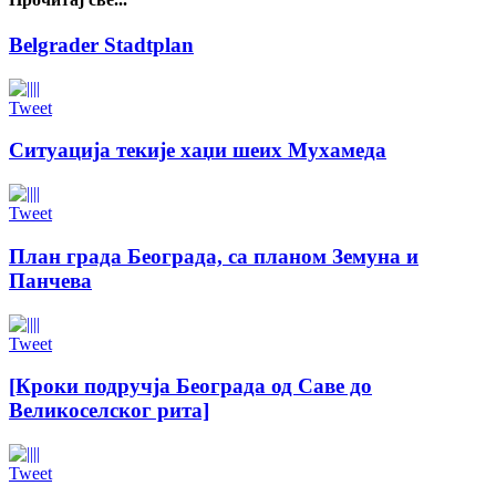
Belgrader Stadtplan
Tweet
Ситуација текије хаџи шеих Мухамеда
Tweet
План града Београда, са планом Земуна и
Панчева
Tweet
[Кроки подручја Београда од Саве до
Великоселског рита]
Tweet