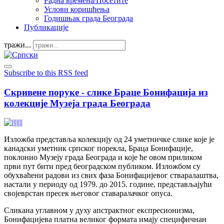
Радна времена/Посетите
Услови коришћења
Годишњак града Београда
Публикације
тражи...
Subscribe to this RSS feed
Скривене поруке - слике Браце Бонифација из
колекције Музеја града Београда
Изложба представља колекцију од 24 уметничке слике које је
канадски уметник српског порекла, Браца Бонифације,
поклонио Музеју града Београда и које ће овом приликом
први пут бити пред београдском публиком. Изложбом су
обухваћени радови из свих фаза Бонифацијевог стваралаштва,
настали у периоду од 1979. до 2015. године, представљајући
својеврстан пресек његовог ставаралачког опуса.
Сликана углавном у духу апстрактног експресионизма,
Бонифацијева платна великог формата имају специфичнан