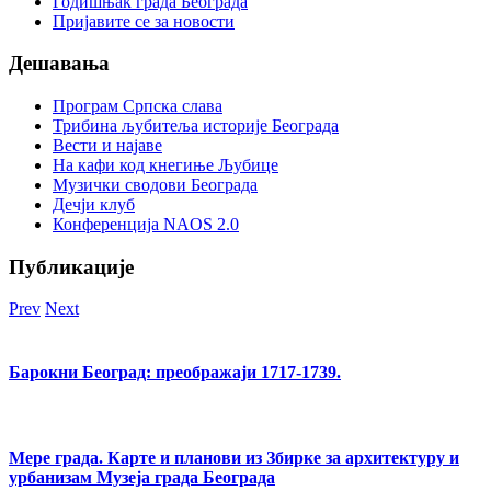
Годишњак града Београда
Пријавите се за новости
Дешавања
Програм Српска слава
Трибина љубитеља историје Београда
Beсти и најаве
На кафи код кнегиње Љубице
Музички сводови Београда
Дечји клуб
Конференција NAOS 2.0
Публикације
Prev
Next
Барокни Београд: преображаји 1717-1739.
Мере града. Карте и планови из Збирке за архитектуру и
урбанизам Музеја града Београда