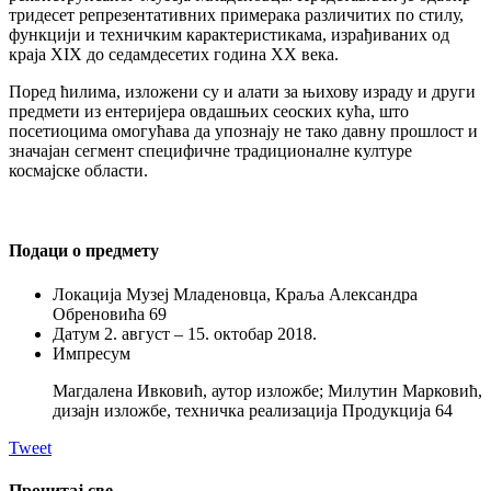
тридесет репрезентативних примерака различитих по стилу,
функцији и техничким карактеристикама, израђиваних од
краја XIX до седамдесетих година XX века.
Поред ћилима, изложени су и алати за њихову израду и други
предмети из ентеријера овдашњих сеоских кућа, што
посетиоцима омогућава да упознају не тако давну прошлост и
значајан сегмент специфичне традиционалне културе
космајске области.
Подаци о предмету
Локација
Музеј Младеновца, Краља Александра
Обреновића 69
Датум
2. август – 15. октобар 2018.
Импресум
Магдалена Ивковић, аутор изложбе; Милутин Марковић,
дизајн изложбе, техничка реализација Продукција 64
Tweet
Прочитај све...