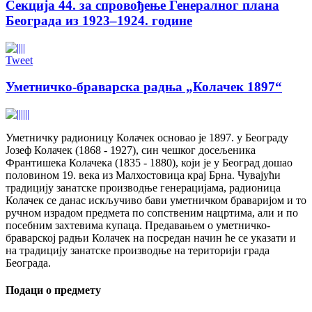
Секција 44. за спровођење Генералног плана
Београда из 1923–1924. године
Tweet
Уметничко-браварска радња „Колачек 1897“
Уметничку радионицу Колачек основао је 1897. у Београду
Јозеф Колачек (1868 - 1927), син чешког досељеника
Франтишека Колачека (1835 - 1880), који је у Београд дошао
половином 19. века из Малхостовица крај Брна. Чувајући
традицију занатске производње генерацијама, радионица
Колачек се данас искључиво бави уметничком браваријом и то
ручном израдом предмета по сопственим нацртима, али и по
посебним захтевима купаца. Предавањем о уметничко-
браварској радњи Колачек на посредан начин ће се указати и
на традицију занатске производње на територији града
Београда.
Подаци о предмету