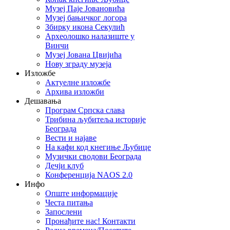
Музеј Паје Јовановића
Музеј бањичког логора
Збирку икона Секулић
Археолошко налазиште у
Винчи
Музеј Јована Цвијића
Нову зграду музеја
Изложбе
Актуелне изложбе
Архива изложби
Дешавања
Програм Српска слава
Трибина љубитеља историје
Београда
Beсти и најаве
На кафи код кнегиње Љубице
Музички сводови Београда
Дечји клуб
Конференција NAOS 2.0
Инфо
Опште информације
Честа питања
Запослени
Пронађите нас! Контакти