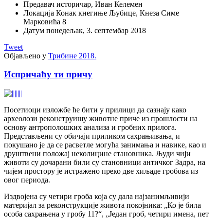
Предавач
историчар, Иван Келемен
Локација
Конак кнегиње Љубице, Кнеза Симе
Марковића 8
Датум
понедељак, 3. септембар 2018
Tweet
Објављено у
Трибине 2018.
Испричаћу ти причу
Посетиоци изложбе ће бити у прилици да сазнају како
археолози реконструишу животне приче из прошлости на
основу антрополошких анализа и гробних прилога.
Представљени су обичаји приликом сахрањивања, и
покушано је да се расветле могућа занимања и навике, као и
друштвени положај неколицине становника. Људи чији
животи су дочарани били су становници античког Задра, на
чијем простору је истражено преко две хиљаде гробова из
овог периода.
Издвојена су четири гроба која су дала најзанимљивији
материјал за реконструкције живота покојника: „Ко је била
особа сахрањена у гробу 11?“, „Један гроб, четири имена, пет