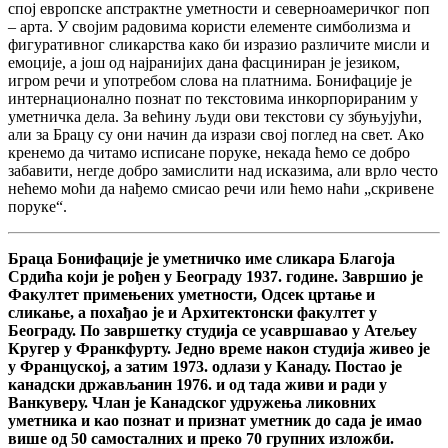
спој европске апстрактне уметности и северноамеричког поп
– арта. У својим радовима користи елементе симболизма и
фигуративног сликарства како би изразио различите мисли и
емоције, а још од најранијих дана фасциниран је језиком,
игром речи и употребом слова на платнима. Бонифације је
интернационално познат по текстовима инкорпорираним у
уметничка дела. За већину људи ови текстови су збуњујући,
али за Брацу су они начин да изрази свој поглед на свет. Ако
кренемо да читамо исписане поруке, некада ћемо се добро
забавити, негде добро замислити над исказима, али врло често
нећемо моћи да нађемо смисао речи или ћемо наћи „скривене
поруке“.
Браца Бонифације је уметничко име сликара Благоја
Срдића који је рођен у Београду 1937. године. Завршио је
Факултет примењених уметности, Одсек цртање и
сликање, а похађао је и Архитектонски факултет у
Београду. По завршетку студија се усавршавао у Атељеу
Кругер у Франкфурту. Једно време након студија живео је
у Француској, а затим 1973. одлази у Канаду. Постао је
канадски држављанин 1976. и од тада живи и ради у
Ванкуверу. Члан је Канадског удружења ликовних
уметника и као познат и признат уметник до сада је имао
више од 50 самосталних и преко 70 групних изложби.