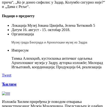
прича“, „Ко је донео сифилис у Задар, Колумбо сигурно није?“
и „Дама с Реље“.
Подаци о предмету
Локација
Музеј Јована Цвијића, Јелена Ћетковић 5
Датум
16. август - 15. октобар 2018.
Организација
Музеј града Београда и
Археолошки музеј из Задра
Импресум
Тимка Алихоџић, кустоскиња античког одељења
Археолошког музеја у Задру, ауторка изложбе; Милорад
Игњатовић, координација; Продукција 64, реализација
Tweet
Ћилим
Изложба Ћилим приређена је поводом отварања
реконструисаног Музеја Младеновца. Представљен је одабир