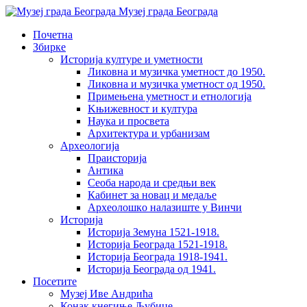
Музеј града Београда
Почетна
Збирке
Историја културе и уметности
Ликовна и музичка уметност до 1950.
Ликовна и музичка уметност од 1950.
Примењена уметност и етнологија
Kњижевност и културa
Наука и просвета
Архитектура и урбанизам
Aрхеологија
Праисторија
Антика
Сеоба народа и средњи век
Кабинет за новац и медаље
Археолошкo налазиште у Винчи
Историја
Историја Земуна 1521-1918.
Историја Београда 1521-1918.
Историја Београда 1918-1941.
Историја Београда од 1941.
Посетите
Музеј Иве Андрића
Конак кнегиње Љубице