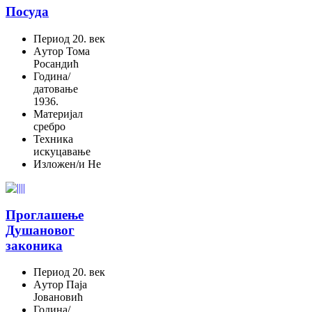
Посуда
Период
20. век
Aутор
Тома
Росандић
Година/
датовање
1936.
Материјал
сребро
Техника
искуцавање
Изложен/и
Не
Проглашење
Душановог
законика
Период
20. век
Aутор
Паја
Јовановић
Година/