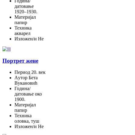
Година/
датовање
1920–1930.
Материјал
папир
Техника
акварел
Изложен/и
Не
Портрет жене
Период
20. век
Aутор
Бета
Вукановић
Година/
датовање
око
1900.
Материјал
папир
Техника
оловка, туш
Изложен/и
Не