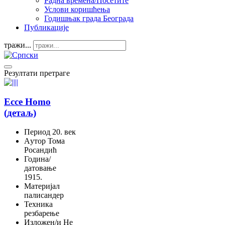
Радна времена/Посетите
Услови коришћења
Годишњак града Београда
Публикације
тражи...
Резултати претраге
Ecce Homo
(детаљ)
Период
20. век
Aутор
Тома
Росандић
Година/
датовање
1915.
Материјал
палисандер
Техника
резбарење
Изложен/и
Не