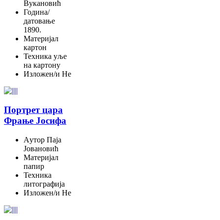
Вукановић
Година/
датовање
1890.
Материјал
картон
Техника
уље
на картону
Изложен/и
Не
Портрет цара
Фрање Јосифа
Aутор
Паја
Јовановић
Материјал
папир
Техника
литографија
Изложен/и
Не