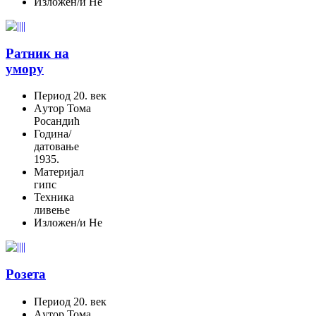
Изложен/и
Не
Ратник на
умору
Период
20. век
Aутор
Тома
Росандић
Година/
датовање
1935.
Материјал
гипс
Техника
ливење
Изложен/и
Не
Розета
Период
20. век
Aутор
Тома