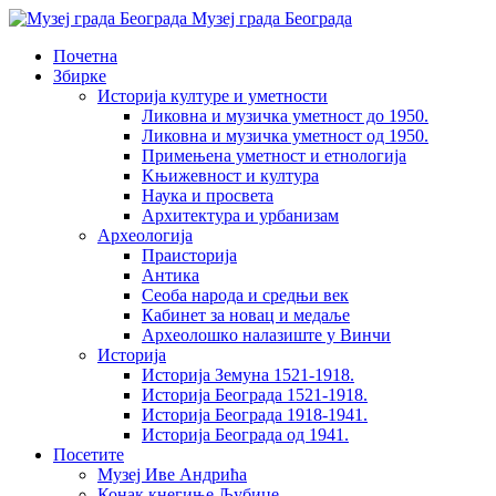
Музеј града Београда
Почетна
Збирке
Историја културе и уметности
Ликовна и музичка уметност до 1950.
Ликовна и музичка уметност од 1950.
Примењена уметност и етнологија
Kњижевност и културa
Наука и просвета
Архитектура и урбанизам
Aрхеологија
Праисторија
Антика
Сеоба народа и средњи век
Кабинет за новац и медаље
Археолошкo налазиште у Винчи
Историја
Историја Земуна 1521-1918.
Историја Београда 1521-1918.
Историја Београда 1918-1941.
Историја Београда од 1941.
Посетите
Музеј Иве Андрића
Конак кнегиње Љубице