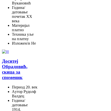
Вукановић
Година/
датовање
почетак XX
века
Материјал
платно
Техника
уље
на платну
Изложен/и
Не
Доситеј
Обрадовић,
скица за
споменик
Период
20. век
Aутор
Рудолф
Валдец
Година/
датовање
1914.