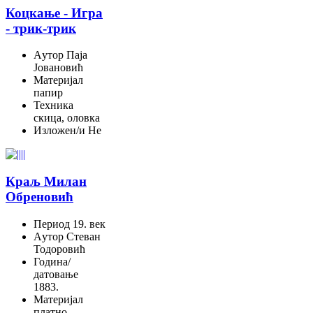
Коцкање - Игра
- трик-трик
Aутор
Паја
Јовановић
Материјал
папир
Техника
скица, оловка
Изложен/и
Не
Краљ Милан
Обреновић
Период
19. век
Aутор
Стеван
Тодоровић
Година/
датовање
1883.
Материјал
платно