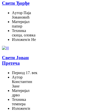
Свети Ђорђе
Aутор
Паја
Јовановић
Материјал
папир
Техника
скица, оловка
Изложен/и
Не
Свети Јован
Претеча
Период
17. век
Aутор
Константин
Зане
Материјал
дрво
Техника
темпера
Изложен/и