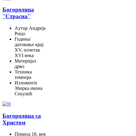
Богородица
''Страсна''
Aутор
Андреја
Рицо
Година/
датовање
крај
XV, почетак
XVI века
Материјал
дрво
Техника
темпера
Изложен/и
Збирка икона
Секулић
Богородица са
Христом
Период
18. век