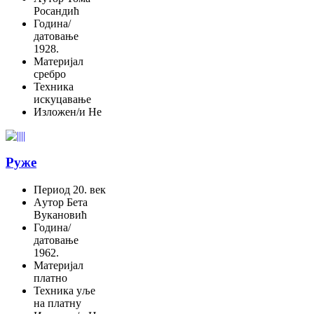
Росандић
Година/
датовање
1928.
Материјал
сребро
Техника
искуцавање
Изложен/и
Не
Руже
Период
20. век
Aутор
Бета
Вукановић
Година/
датовање
1962.
Материјал
платно
Техника
уље
на платну