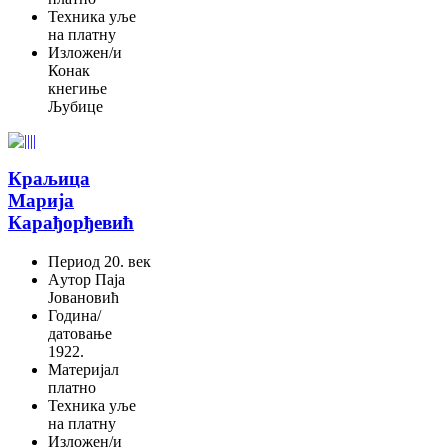
Техника
уље
на платну
Изложен/и
Конак
кнегиње
Љубице
Краљица
Марија
Карађорђевић
Период
20. век
Aутор
Паја
Јовановић
Година/
датовање
1922.
Материјал
платно
Техника
уље
на платну
Изложен/и