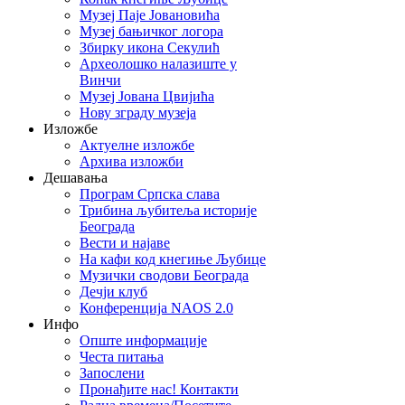
Музеј Паје Јовановића
Музеј бањичког логора
Збирку икона Секулић
Археолошко налазиште у
Винчи
Музеј Јована Цвијића
Нову зграду музеја
Изложбе
Актуелне изложбе
Архива изложби
Дешавања
Програм Српска слава
Трибина љубитеља историје
Београда
Beсти и најаве
На кафи код кнегиње Љубице
Музички сводови Београда
Дечји клуб
Конференција NAOS 2.0
Инфо
Опште информације
Честа питања
Запослени
Пронађите нас! Контакти