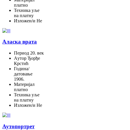
платно
Техника
уље
на платну
Изложен/и
Не
Аласка врата
Период
20. век
Aутор
Ђорђе
Крстић
Година/
датовање
1906.
Материјал
платно
Техника
уље
на платну
Изложен/и
Не
Аутопортрет