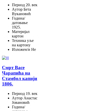
Период
20. век
Aутор
Бета
Вукановић
Година/
датовање
1925.
Материјал
картон
Техника
уље
на картону
Изложен/и
Не
Смрт Васе
Чарапића на
Стамбол капији
1806.
Период
19. век
Aутор
Анастас
Јовановић
Година/