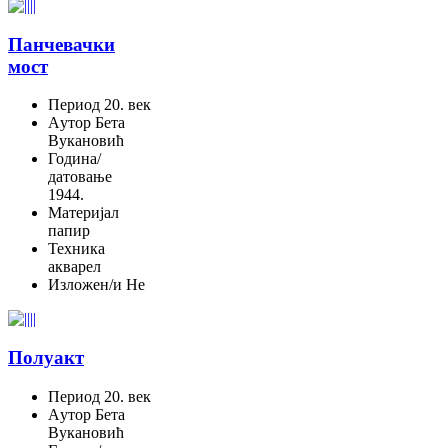
Панчевачки
мост
Период
20. век
Aутор
Бета
Вукановић
Година/
датовање
1944.
Материјал
папир
Техника
акварел
Изложен/и
Не
Полуакт
Период
20. век
Aутор
Бета
Вукановић