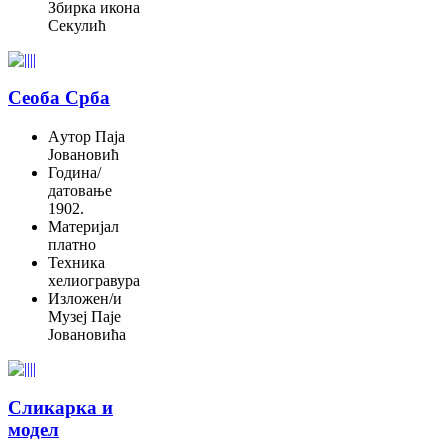
Збирка икона
Секулић
Сеоба Срба
Aутор
Паја
Јовановић
Година/
датовање
1902.
Материјал
платно
Техника
хелиогравура
Изложен/и
Музеј Паје
Јовановића
Сликарка и
модел