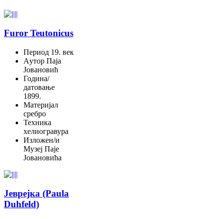
Furor Teutonicus
Период
19. век
Aутор
Паја
Јовановић
Година/
датовање
1899.
Материјал
сребро
Техника
хелиогравура
Изложен/и
Музеј Паје
Јовановића
Јеврејка (Paula
Duhfeld)