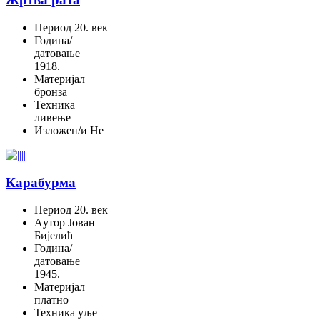
Период
20. век
Година/
датовање
1918.
Материјал
бронза
Техника
ливење
Изложен/и
Не
Карабурма
Период
20. век
Aутор
Јован
Бијелић
Година/
датовање
1945.
Материјал
платно
Техника
уље