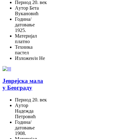
Период
20. век
Aутор
Бета
Вукановић
Година/
датовање
1925.
Материјал
платно
Техника
пастел
Изложен/и
Не
Јеврејска мала
у Београду
Период
20. век
Aутор
Надежда
Петровић
Година/
датовање
1908.
Материјал