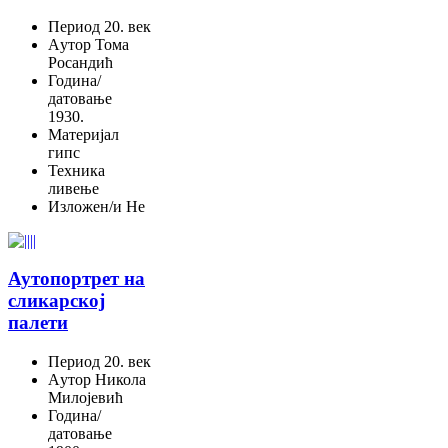
Период
20. век
Aутор
Тома
Росандић
Година/
датовање
1930.
Материјал
гипс
Техника
ливење
Изложен/и
Не
Аутопортрет на
сликарској
палети
Период
20. век
Aутор
Никола
Милојевић
Година/
датовање