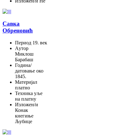
Изложен/и
Не
Савка
Обреновић
Период
19. век
Aутор
Миклош
Барабаш
Година/
датовање
око
1845.
Материјал
платно
Техника
уље
на платну
Изложен/и
Конак
кнегиње
Љубице