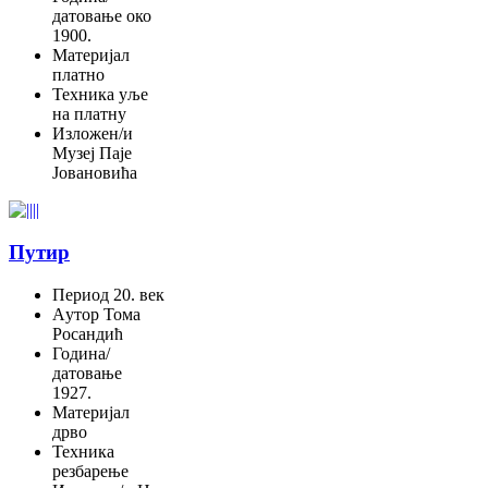
датовање
око
1900.
Материјал
платно
Техника
уље
на платну
Изложен/и
Музеј Паје
Јовановића
Путир
Период
20. век
Aутор
Тома
Росандић
Година/
датовање
1927.
Материјал
дрво
Техника
резбарење