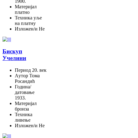
1900.
Материјал
платно
Техника
уље
на платну
Изложен/и
Не
Бискуп
Учелини
Период
20. век
Aутор
Тома
Росандић
Година/
датовање
1933.
Материјал
бронза
Техника
ливење
Изложен/и
Не