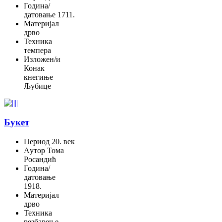
Година/
датовање
1711.
Материјал
дрво
Техника
темпера
Изложен/и
Конак
кнегиње
Љубице
Букет
Период
20. век
Aутор
Тома
Росандић
Година/
датовање
1918.
Материјал
дрво
Техника
резбарење