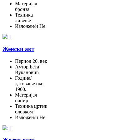
Материјал
бронза
Техника
ливење
Изложен/и
Не
Женски акт
Период
20. век
Aутор
Бета
Вукановић
Година/
датовање
око
1900.
Материјал
папир
Техника
цртеж
оловком
Изложен/и
Не
Жртва рата