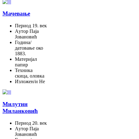
Мачевање
Период
19. век
Aутор
Паја
Јовановић
Година/
датовање
око
1883.
Материјал
папир
Техника
скица, оловка
Изложен/и
Не
Милутин
Миланковић
Период
20. век
Aутор
Паја
Јовановић