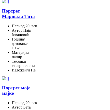
Портрет
Маршала Тита
Период
20. век
Aутор
Паја
Јовановић
Година/
датовање
1952.
Материјал
папир
Техника
скица, оловка
Изложен/и
Не
Портрет моје
мајке
Период
20. век
Aутор
Бета