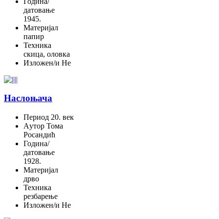
Година/
датовање
1945.
Материјал
папир
Техника
скица, оловка
Изложен/и
Не
Наслоњача
Период
20. век
Aутор
Тома
Росандић
Година/
датовање
1928.
Материјал
дрво
Техника
резбарење
Изложен/и
Не