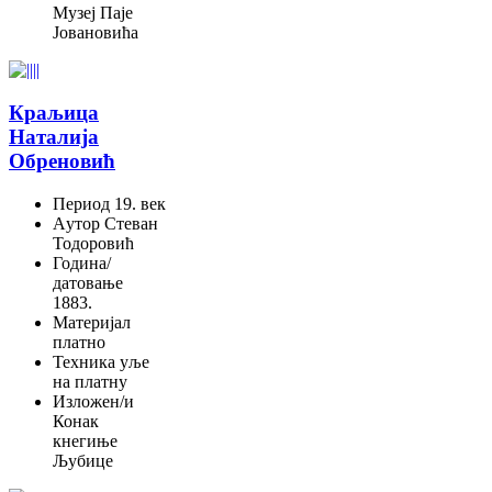
Музеј Паје
Јовановића
Краљица
Наталија
Обреновић
Период
19. век
Aутор
Стеван
Тодоровић
Година/
датовање
1883.
Материјал
платно
Техника
уље
на платну
Изложен/и
Конак
кнегиње
Љубице