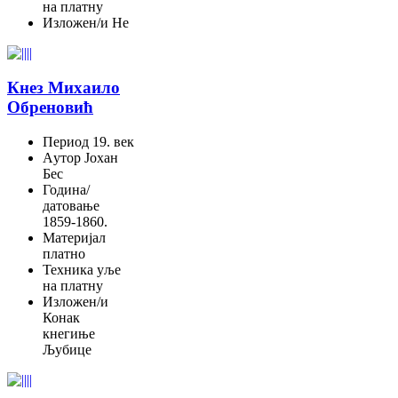
на платну
Изложен/и
Не
Кнез Михаило
Обреновић
Период
19. век
Aутор
Јохан
Бес
Година/
датовање
1859-1860.
Материјал
платно
Техника
уље
на платну
Изложен/и
Конак
кнегиње
Љубице