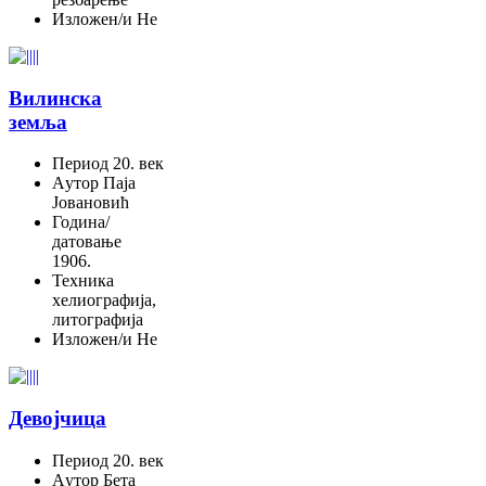
Изложен/и
Не
Вилинска
земља
Период
20. век
Aутор
Паја
Јовановић
Година/
датовање
1906.
Техника
хелиографија,
литографија
Изложен/и
Не
Девојчица
Период
20. век
Aутор
Бета