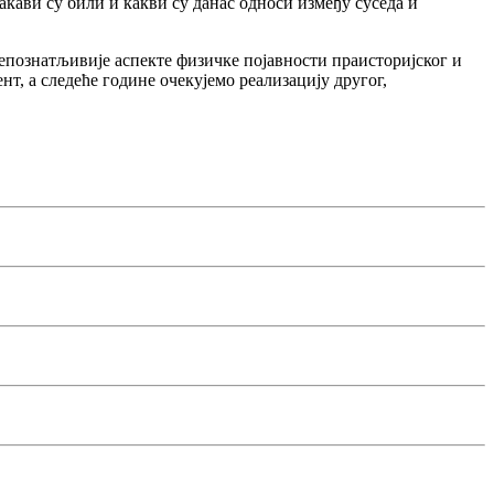
акави су били и какви су данас односи између суседа и
репознатљивије аспекте физичке појавности праисторијског и
т, а следеће године очекујемо реализацију другог,