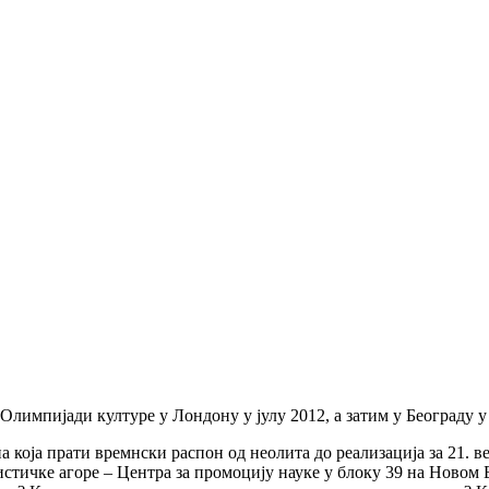
а Олимпијади културе у Лондону у јулу 2012, а затим у Београду 
а која прати времнски распон од неолита до реализација за 21. в
истичке агоре – Центра за промоцију науке у блоку 39 на Новом 