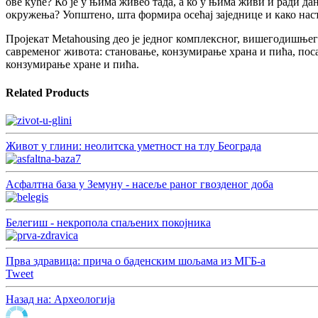
ове куће? Ко је у њима живео тада, а ко у њима живи и ради да
окружења? Уопштено, шта формира осећај заједнице и како наст
Пројекат Metahousing део је једног комплексног, вишегодишње
савременог живота: становање, конзумирање храна и пића, посао
конзумирање хране и пића.
Related Products
Живот у глини: неолитска уметност на тлу Београда
Асфалтна база у Земуну - насеље раног гвозденог доба
Белегиш - некропола спаљених покојника
Прва здравица: прича о баденским шољама из МГБ-а
Tweet
Назад на: Археологија