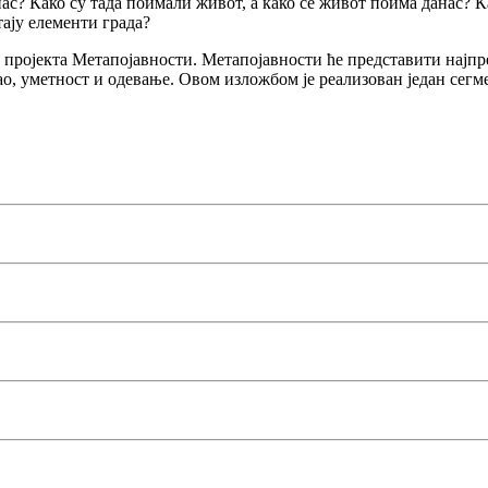
нас? Како су тада поимали живот, а како се живот поима данас? К
ају елементи града?
г пројекта Метапојавности. Метапојавности ће представити најп
, уметност и одевање. Овом изложбом је реализован један сегмен