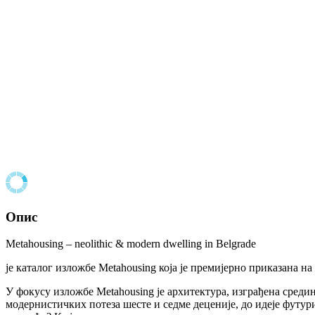
Опис
Metahousing – neolithic & modern dwelling in Belgrade
је каталог изложбе Metahousing која је премијерно приказана н
У фокусу изложбе Metahousing је архитектура, изграђена средин
модернистичких потеза шесте и седме деценије, до идеје футур