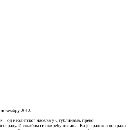
у новембру 2012.
ек – од неолитског насеља у Стублинама, преко
Београду. Изложбом се покрећу питања: Ко је градио и ко гради