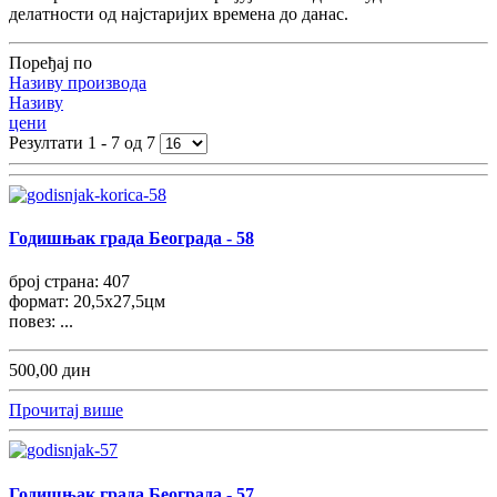
делатности од најстаријих времена до данас.
Поређај по
Називу производа
Називу
цени
Резултати 1 - 7 од 7
Годишњак града Београда - 58
број страна: 407
формат: 20,5x27,5цм
повез: ...
500,00 дин
Прочитај више
Годишњак града Београда - 57