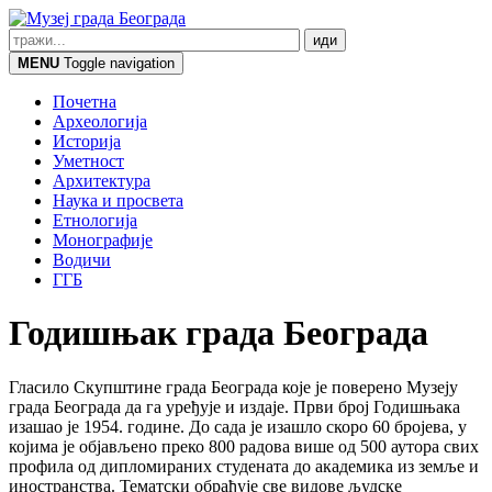
MENU
Toggle navigation
Почетна
Археологија
Историја
Уметност
Архитектура
Наука и просвета
Етнологија
Монографије
Водичи
ГГБ
Годишњак града Београда
Гласило Скупштине града Београда које је поверено Музеју
града Београда да га уређује и издаје. Први број Годишњака
изашао је 1954. године. До сада је изашло скоро 60 бројева, у
којима је објављено преко 800 радова више од 500 аутора свих
профила од дипломираних студената до академика из земље и
иностранства. Тематски обрађује све видове људске