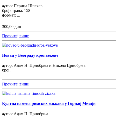
аутор: Перица Шпехар
број страна: 158
формат: ...
300,00 дин
Прочитај више
Новац у Београду кроз векове
аутор: Адам Н. Црнобрња и Никола Црнобрња
број ...
Прочитај више
Култна намена римских жижака у Горњој Мезији
аутор: Адам Н. Црнобрња