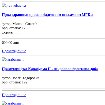
Прва здравица: прича о баденским шољама из МГБ-а
аутор: Милош Спасић
број страна: 176
формат: ...
600,00 дин
Прочитај више
Праисторијска Карабурма II - некропола бронзаног доба
аутор: Јован Тодоровић
број страна: 192
Прочитај више