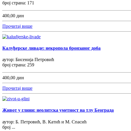
број страна: 171
400,00 дин
Прочитај више
Калуђерске ливаде: некропола бронзаног доба
аутор: Бисенија Петровић
број страна: 259
400,00 дин
Прочитај више
Живот у глини: неолитска уметност на тлу Београда
аутор: Б. Петровић, В. Катић и М. Спасић
број ...