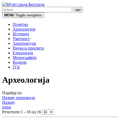
MENU
Toggle navigation
Почетна
Археологија
Историја
Уметност
Архитектура
Наука и просвета
Етнологија
Монографије
Водичи
ГГБ
Археологија
Поређај по
Називу производа
Називу
цени
Резултати 1 - 16 од 16