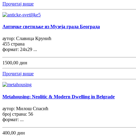
Прочитај више
Античке светиљке из Музеја града Београда
аутор: Славица Крунић
455 страна
формат: 24x29 ...
1500,00 дин
Прочитај више
Metahousing: Neolitic & Modern Dwelling in Belgrade
аутор: Милош Спасић
број страна: 56
формат: ...
400,00 дин