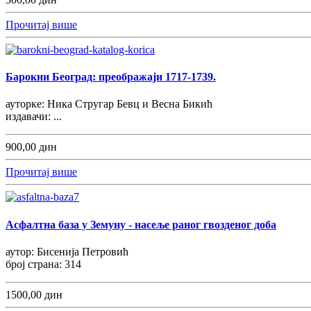
Прочитај више
Барокни Београд: преображаји 1717-1739.
ауторке: Ника Стругар Бевц и Весна Бикић
издавачи: ...
900,00 дин
Прочитај више
Асфалтна база у Земуну - насеље раног гвозденог доба
аутор: Бисенија Петровић
број страна: 314
1500,00 дин