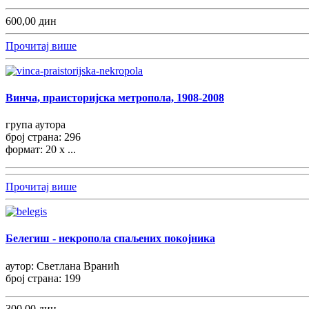
600,00 дин
Прочитај више
Винча, праисторијска метропола, 1908-2008
група аутора
број страна: 296
формат: 20 х ...
Прочитај више
Белегиш - некропола спаљених покојника
аутор: Светлана Вранић
број страна: 199
300,00 дин