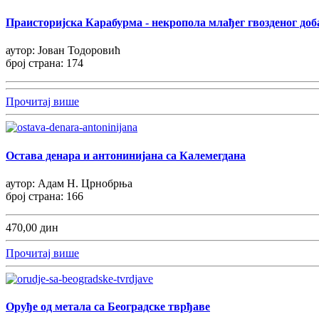
Праисторијска Карабурма - некропола млађег гвозденог доб
аутор: Јован Тодоровић
број страна: 174
Прочитај више
Остава денара и антонинијана са Калемегдана
аутор: Адам Н. Црнобрња
број страна: 166
470,00 дин
Прочитај више
Оруђе од метала са Београдске тврђаве