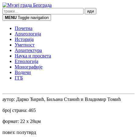
MENU
Toggle navigation
Почетна
Археологија
Историја
Уметност
Архитектура
Наука и просвета
Етнологија
Монографије
Водичи
ГГБ
аутор: Дарко Ћирић, Биљана Станић и Владимир Томић
број страна: 465
формат: 22 x 28цм
повез: полутврд