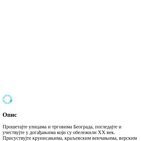
Опис
Прошетајте улицама и трговима Београда, погледајте и
учествујте у догађањима који су обележили XX век.
Присуствујте крунисањима, краљевским венчањима, верским