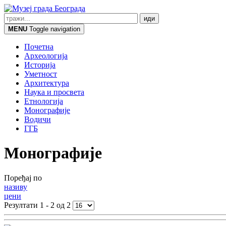
MENU
Toggle navigation
Почетна
Археологија
Историја
Уметност
Архитектура
Наука и просвета
Етнологија
Монографије
Водичи
ГГБ
Монографије
Поређај по
називу
цени
Резултати 1 - 2 од 2