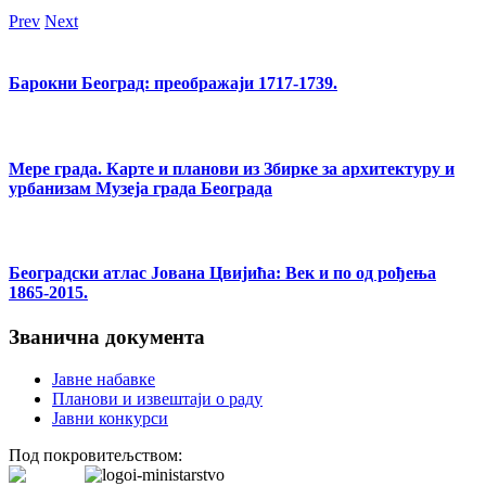
Prev
Next
Барокни Београд: преображаји 1717-1739.
Мере града. Карте и планови из Збирке за архитектуру и
урбанизам Музеја града Београда
Београдски атлас Јована Цвијића: Век и по од рођења
1865-2015.
Званична документа
Јавне набавке
Планови и извештаји о раду
Јавни конкурси
Под покровитељством: