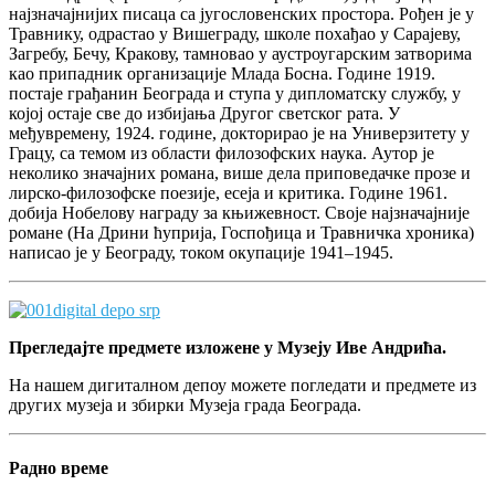
најзначајнијих писаца са југословенских простора. Рођен је у
Травнику, одрастао у Вишеграду, школе похађао у Сарајеву,
Загребу, Бечу, Кракову, тамновао у аустроугарским затворима
као припадник организације Млада Босна. Године 1919.
постаје грађанин Београда и ступа у дипломатску службу, у
којој остаје све до избијања Другог светског рата. У
међувремену, 1924. године, докторирао је на Универзитету у
Грацу, са темом из области филозофских наука. Аутор је
неколико значајних романа, више дела приповедачке прозе и
лирско-филозофске поезије, есеја и критика. Године 1961.
добија Нобелову награду за књижевност. Своје најзначајније
романе (На Дрини ћуприја, Госпођица и Травничка хроника)
написао је у Београду, током окупације 1941–1945.
Прегледајте предмете изложене у Музеју Иве Андрића.
На нашем дигиталном депоу можете погледати и предмете из
других музеја и збирки Музеја града Београда.
Радно време