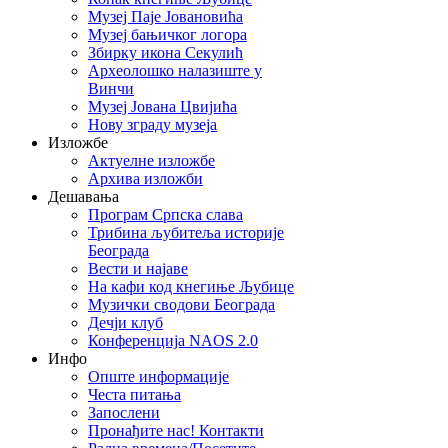
Музеј Паје Јовановића
Музеј бањичког логора
Збирку икона Секулић
Археолошко налазиште у
Винчи
Музеј Јована Цвијића
Нову зграду музеја
Изложбе
Актуелне изложбе
Архива изложби
Дешавања
Програм Српска слава
Трибина љубитеља историје
Београда
Beсти и најаве
На кафи код кнегиње Љубице
Музички сводови Београда
Дечји клуб
Конференција NAOS 2.0
Инфо
Опште информације
Честа питања
Запослени
Пронађите нас! Контакти