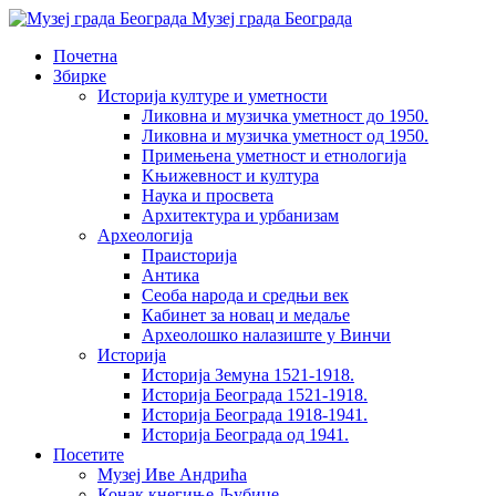
Музеј града Београда
Почетна
Збирке
Историја културе и уметности
Ликовна и музичка уметност до 1950.
Ликовна и музичка уметност од 1950.
Примењена уметност и етнологија
Kњижевност и културa
Наука и просвета
Архитектура и урбанизам
Aрхеологија
Праисторија
Антика
Сеоба народа и средњи век
Кабинет за новац и медаље
Археолошкo налазиште у Винчи
Историја
Историја Земуна 1521-1918.
Историја Београда 1521-1918.
Историја Београда 1918-1941.
Историја Београда од 1941.
Посетите
Музеј Иве Андрића
Конак кнегиње Љубице