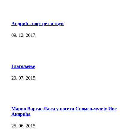
Андрић - портрет и звук
09. 12. 2017.
Глагољење
29. 07. 2015.
Марио Варгас Љоса у посети Спомен-музеју Иве
Андрића
25. 06. 2015.