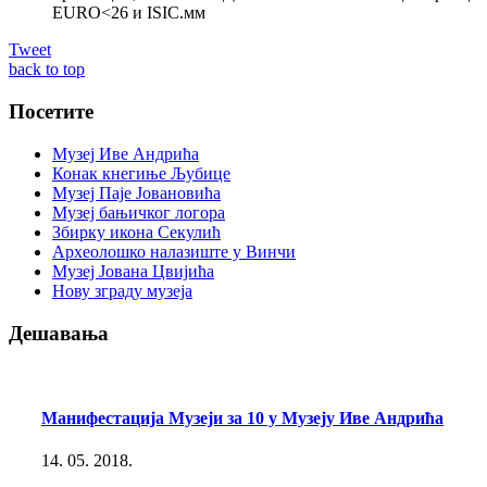
ЕURO<26 и ISIC.мм
Tweet
back to top
Посетите
Музеј Иве Андрића
Конак кнегиње Љубице
Музеј Паје Јовановића
Музеј бањичког логора
Збирку икона Секулић
Археолошко налазиште у Винчи
Музеј Јована Цвијића
Нову зграду музеја
Дешавања
Манифестација Музеји за 10 у Музеју Иве Андрића
14. 05. 2018.