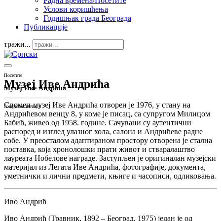
Радна времена/Посетите
Услови коришћења
Годишњак града Београда
Публикације
тражи...
Посетите
Музеј Иве Андрића
Музеј Иве Андрића
Спомен-музеј Иве Андрића отворен је 1976, у стану на
Андрићев венац 8
Андрићевом венцу 8, у коме је писац, са супругом Милицом
Бабић, живео од 1958. године. Сачувани су аутентични
распоред и изглед улазног хола, салона и Андрићеве радне
собе. У преосталом адаптираном простору отворена је стална
поставка, која хронолошки прати живот и стваралаштво
лауреата Нобелове награде. Заступљен је оригиналан музејски
материјал из Легата Иве Андрића, фотографије, документа,
уметнички и лични предмети, књиге и часописи, одликовања.
Иво Андрић
Иво Андрић (Травник, 1892 – Београд, 1975) један је од