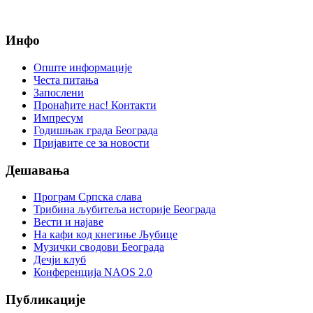
Инфо
Опште информације
Честа питања
Запослени
Пронађите нас! Контакти
Импресум
Годишњак града Београда
Пријавите се за новости
Дешавања
Програм Српска слава
Трибина љубитеља историје Београда
Beсти и најаве
На кафи код кнегиње Љубице
Музички сводови Београда
Дечји клуб
Конференција NAOS 2.0
Публикације