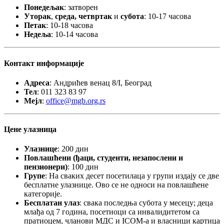
Понедељак
: затворен
Уторак
,
среда,
четвртак
и
субота
: 10-17 часова
Петак
: 10-18 часова
Недеља
: 10-14 часова
Контакт информације
Адреса
: Андрићев венац 8/I, Београд
Тел
: 011 323 83 97
Мејл
:
office@mgb.org.rs
Цене улазница
Улазницe
: 200 дин
Повлашћени (ђаци, студенти, незапослени и
пензионери)
: 100 дин
Групе
: На сваких десет посетилаца у групи издају се две
бесплатне улазнице. Ово се не односи на повлашћене
категорије.
Бесплатан улаз
: свака последња субота у месецу; деца
млађа од 7 година, посетиоци са инвалидитетом са
пратиоцем, чланови МДС и ICOM-а и власници картица