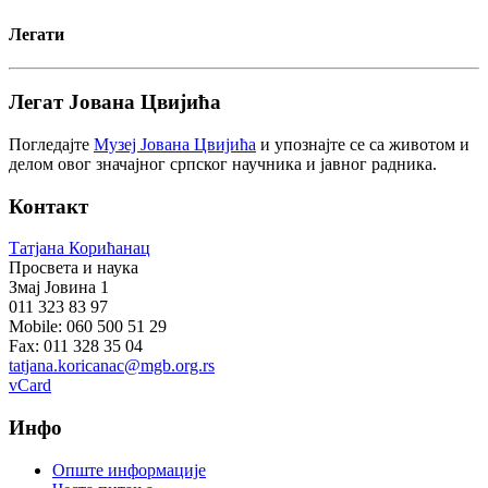
Легати
Легат Јована Цвијића
Погледајте
Музеј Јована Цвијића
и упознајте се са животом и
делом овог значајног српског научника и јавног радника.
Контакт
Татјана Корићанац
Просвета и наука
Змај Јовина 1
011 323 83 97
Mobile: 060 500 51 29
Fax: 011 328 35 04
tatjana.koricanac@mgb.org.rs
vCard
Инфо
Опште информације