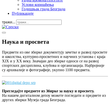
Радна времена/Посетите
Услови коришћења
Годишњак града Београда
Публикације
тражи...
Наука и просвета
Предмети из овe збирке документују зачетке и развој просвете
и школства, културно-просветних и научних установа с краја
XIX и у XX веку. Значајан део збирке односи се на развој
спортских дисциплина, клубова и организација. Најбројније
су архивалије и фотографије, укупно 1100 предмета.
Прегледајте предмете из Збирке за науку и просвету.
На нашем дигиталном депоу можете погледати и предмете из
других збирки Музеја града Београда.