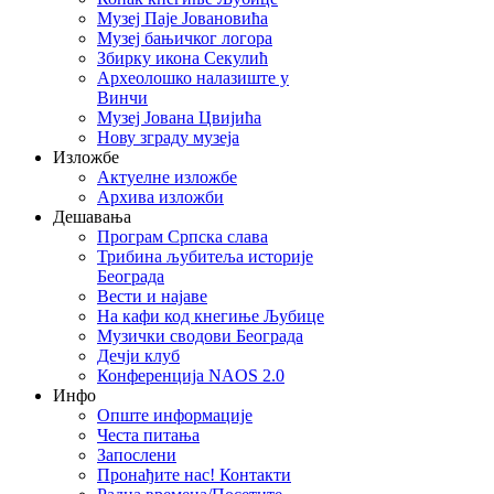
Музеј Паје Јовановића
Музеј бањичког логора
Збирку икона Секулић
Археолошко налазиште у
Винчи
Музеј Јована Цвијића
Нову зграду музеја
Изложбе
Актуелне изложбе
Архива изложби
Дешавања
Програм Српска слава
Трибина љубитеља историје
Београда
Beсти и најаве
На кафи код кнегиње Љубице
Музички сводови Београда
Дечји клуб
Конференција NAOS 2.0
Инфо
Опште информације
Честа питања
Запослени
Пронађите нас! Контакти