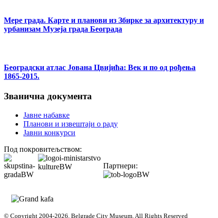
Мере града. Карте и планови из Збирке за архитектуру и
урбанизам Музеја града Београда
Београдски атлас Јована Цвијића: Век и по од рођења
1865-2015.
Званична документа
Јавне набавке
Планови и извештаји о раду
Јавни конкурси
Под покровитељством:
Партнери:
© Copyright 2004-2026, Belgrade City Museum. All Rights Reserved