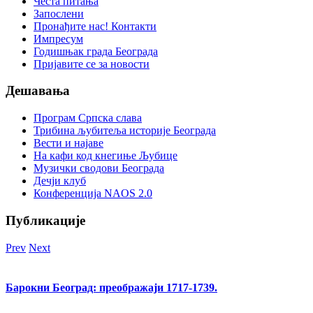
Честа питања
Запослени
Пронађите нас! Контакти
Импресум
Годишњак града Београда
Пријавите се за новости
Дешавања
Програм Српска слава
Трибина љубитеља историје Београда
Beсти и најаве
На кафи код кнегиње Љубице
Музички сводови Београда
Дечји клуб
Конференција NAOS 2.0
Публикације
Prev
Next
Барокни Београд: преображаји 1717-1739.