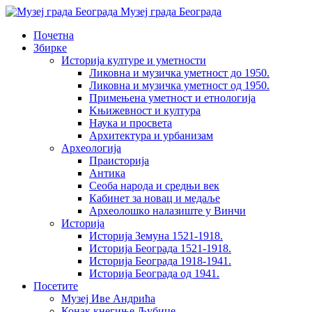
Музеј града Београда
Почетна
Збирке
Историја културе и уметности
Ликовна и музичка уметност до 1950.
Ликовна и музичка уметност од 1950.
Примењена уметност и етнологија
Kњижевност и културa
Наука и просвета
Архитектура и урбанизам
Aрхеологија
Праисторија
Антика
Сеоба народа и средњи век
Кабинет за новац и медаље
Археолошкo налазиште у Винчи
Историја
Историја Земуна 1521-1918.
Историја Београда 1521-1918.
Историја Београда 1918-1941.
Историја Београда од 1941.
Посетите
Музеј Иве Андрића
Конак кнегиње Љубице