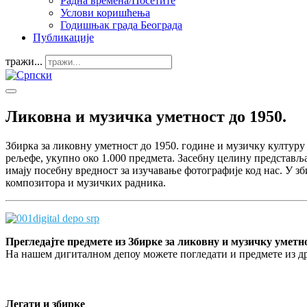
Радна времена/Посетите
Услови коришћења
Годишњак града Београда
Публикације
тражи...
Ликовна и музичка уметност до 1950.
Збирка за ликовну уметност до 1950. године и музичку културу 
рељефе, укупно око 1.000 предмета. Засебну целину представља
имају посебну вредност за изучавање фотографије код нас. У 
композитора и музичких радника.
Прегледајте предмете из Збирке за ликовну и музичку уметно
На нашем дигиталном депоу можете погледати и предмете из др
Легати и збирке