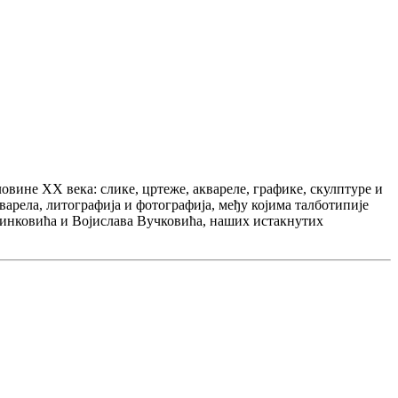
овине XX века: слике, цртеже, аквареле, графике, скулптуре и
варела, литографија и фотографија, међу којима талботипије
аринковића и Војислава Вучковића, наших истакнутих