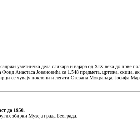
садржи уметничка дела сликара и вајара од XIX века до прве пол
 Фонд Анастаса Јовановића са 1.548 предмета, цртежа, скица, ак
збирци се чувају поклони и легати Стевана Мокрањца, Јосифа М
ст до 1950.
угих збирки Музеја града Београда.