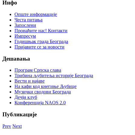
Инфо
Опште информације
Честа питања
Запослени
Пронађите нас! Контакти
Импресум
Годишњак града Београда
Пријавите се за новости
Дешавања
Програм Српска слава
Трибина љубитеља историје Београда
Beсти и најаве
На кафи код кнегиње Љубице
Музички сводови Београда
Дечји клуб
Конференција NAOS 2.0
Публикације
Prev
Next