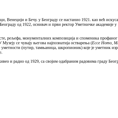
ци, Венецији и Бечу. у Београду се настанио 1921. као већ иску
Београду од 1922, оснивач и први ректор Уметничке академије у 
исте, рељефа, монументалних композиција и споменика профаног
У Музеју се чувају његова најпознатија остварења (
Ecce Homo, М
уметности (путир, тамњаница, шкропионик) које је уметник изра
е.
 живео и радио од 1929, са својим одабраним радовима граду Беогр