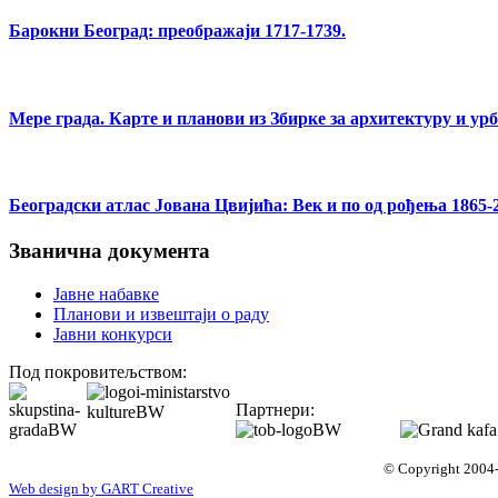
Барокни Београд: преображаји 1717-1739.
Мере града. Карте и планови из Збирке за архитектуру и ур
Београдски атлас Јована Цвијића: Век и по од рођења 1865-
Званична документа
Јавне набавке
Планови и извештаји о раду
Јавни конкурси
Под покровитељством:
Партнери:
© Copyright 2004-
Web design by GART Creative