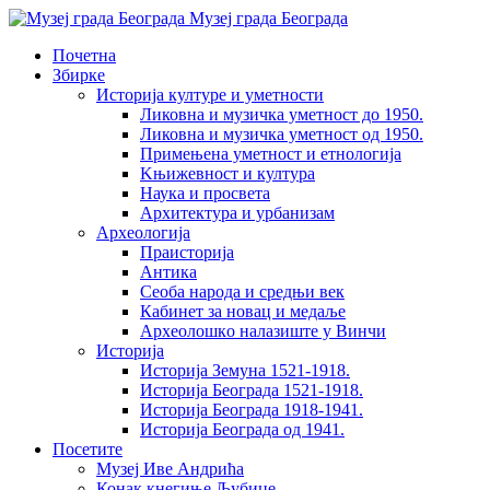
Музеј града Београда
Почетна
Збирке
Историја културе и уметности
Ликовна и музичка уметност до 1950.
Ликовна и музичка уметност од 1950.
Примењена уметност и етнологија
Kњижевност и културa
Наука и просвета
Архитектура и урбанизам
Aрхеологија
Праисторија
Антика
Сеоба народа и средњи век
Кабинет за новац и медаље
Археолошкo налазиште у Винчи
Историја
Историја Земуна 1521-1918.
Историја Београда 1521-1918.
Историја Београда 1918-1941.
Историја Београда од 1941.
Посетите
Музеј Иве Андрића
Конак кнегиње Љубице