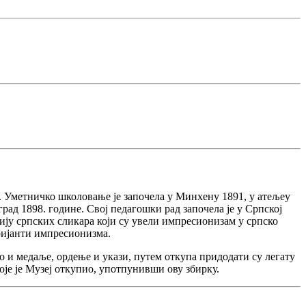
е. Уметничко школовање је започела у Минхену 1891, у атељеу
рад 1898. године. Свој педагошки рад започела је у Српској
ацију српских сликара који су увели импресионизам у српско
аријанти импресионизма.
ао и медаље, ордење и укази, путем откупа придодати су легату
које је Музеј откупио, употпунивши ову збирку.