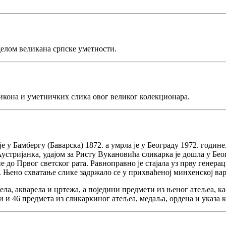
делом великана српске уметности.
 икона и уметничких слика овог великог колекционара.
е у Бамбергу (Баварска) 1872. а умрла је у Београду 1972. годин
стријанка, удајом за Ристу Вукановића сликарка је дошла у Беог
не до Првог светског рата. Равноправно је стајала уз прву генер
у. Њено схватање слике задржало се у прихваћеној минхенској в
ела, акварела и цртежа, а поједини предмети из њеног атељеа, к
зи и 46 предмета из сликаркиног атељеа, медаља, ордена и указа 