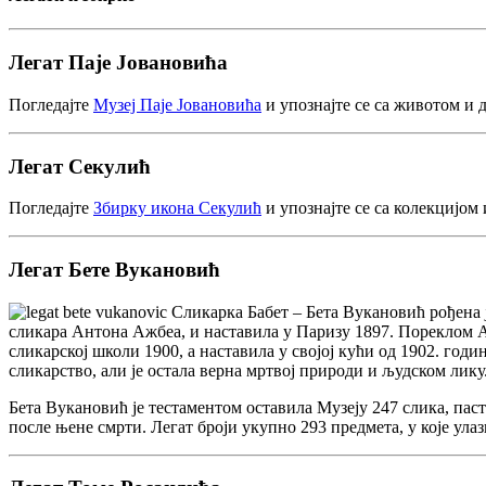
Легат Паје Јовановића
Погледајте
Музеј Паје Јовановића
и упознајте се са животом и 
Легат Секулић
Погледајте
Збирку икона Секулић
и упознајте се са колекцијом
Легат Бете Вукановић
Сликарка Бабет – Бета Вукановић рођена ј
сликара Антона Ажбеа, и наставила у Паризу 1897. Пореклом Ау
сликарској школи 1900, а наставила у својој кући од 1902. годи
сликарство, али је остала верна мртвој природи и људском лик
Бета Вукановић је тестаментом оставила Музеју 247 слика, паст
после њене смрти. Легат броји укупно 293 предмета, у које ула