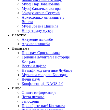
Музеј Паје Јовановића
Музеј бањичког логора
Збирку икона Секулић
Археолошко налазиште у
Винчи
Музеј Јована Цвијића
Нову зграду музеја
Изложбе
Актуелне изложбе
Архива изложби
Дешавања
Програм Српска слава
Трибина љубитеља историје
Београда
Beсти и најаве
На кафи код кнегиње Љубице
Музички сводови Београда
Дечји клуб
Конференција NAOS 2.0
Инфо
Опште информације
Честа питања
Запослени
Пронађите нас! Контакти