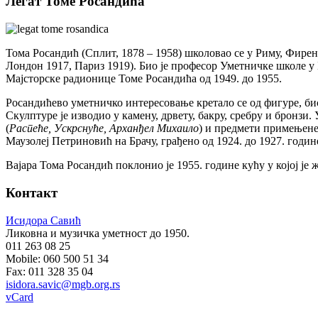
Легат Томе Росандића
Тома Росандић (Сплит, 1878 – 1958) школовао се у Риму, Фирен
Лондон 1917, Париз 1919). Био је професор Уметничке школе у 
Мајсторске радионице Томе Росандића од 1949. до 1955.
Росандићево уметничко интересовање кретало се од фигуре, б
Скулптуре је изводио у камену, дрвету, бакру, сребру и бронзи. 
(
Распеће, Ускрснуће, Арханђел Михаило
) и предмети примењене 
Маузолеј Петриновић на Брачу, грађено од 1924. до 1927. годин
Вајара Тома Росандић поклонио је 1955. године кућу у којој је
Контакт
Исидора Савић
Ликовна и музичка уметност до 1950.
011 263 08 25
Mobile: 060 500 51 34
Fax: 011 328 35 04
isidora.savic@mgb.org.rs
vCard