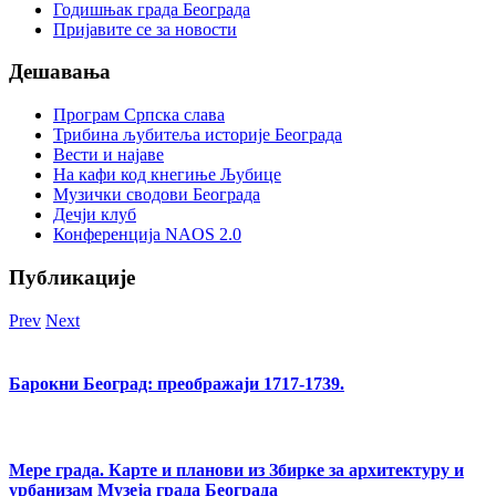
Годишњак града Београда
Пријавите се за новости
Дешавања
Програм Српска слава
Трибина љубитеља историје Београда
Beсти и најаве
На кафи код кнегиње Љубице
Музички сводови Београда
Дечји клуб
Конференција NAOS 2.0
Публикације
Prev
Next
Барокни Београд: преображаји 1717-1739.
Мере града. Карте и планови из Збирке за архитектуру и
урбанизам Музеја града Београда