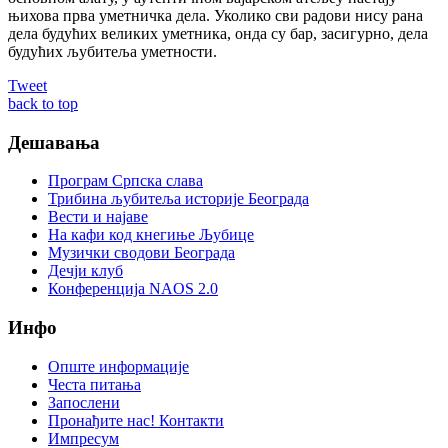
њихова прва уметничка дела. Уколико сви радови нису рана
дела будућих великих уметника, онда су бар, засигурно, дела
будућих љубитеља уметности.
Tweet
back to top
Дешавања
Програм Српска слава
Трибина љубитеља историје Београда
Beсти и најаве
На кафи код кнегиње Љубице
Музички сводови Београда
Дечји клуб
Конференција NAOS 2.0
Инфо
Опште информације
Честа питања
Запослени
Пронађите нас! Контакти
Импресум