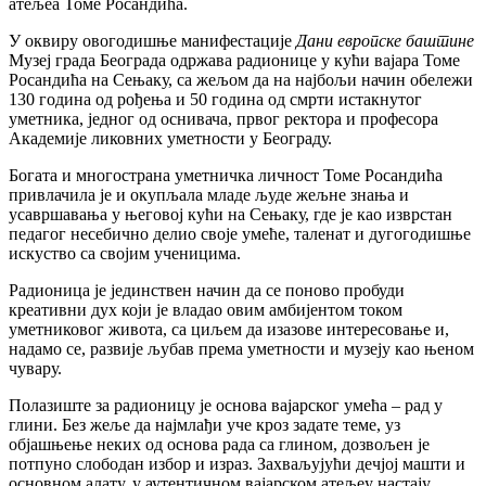
атељеа Томе Росандића.
У оквиру овогодишње манифестације
Дани европске баштине
Музеј града Београда одржава радионице у кући вајара Томе
Росандића на Сењаку, са жељом да на најбољи начин обележи
130 година од рођења и 50 година од смрти истакнутог
уметника, једног од оснивача, првог ректора и професора
Академије ликовних уметности у Београду.
Богата и многострана уметничка личност Томе Росандића
привлачила је и окупљала младе људе жељне знања и
усавршавања у његовој кући на Сењаку, где је као изврстан
педагог несебично делио своје умеће, таленат и дугогодишње
искуство са својим ученицима.
Радионица је јединствен начин да се поново пробуди
креативни дух који је владао овим амбијентом током
уметниковог живота, са циљем да изазове интересовање и,
надамо се, развије љубав према уметности и музеју као њеном
чувару.
Полазиште за радионицу је основа вајарског умећа – рад у
глини. Без жеље да најмлађи уче кроз задате теме, уз
објашњење неких од основа рада са глином, дозвољен је
потпуно слободан избор и израз. Захваљујући дечјој машти и
основном алату, у аутентичном вајарском атељеу настају