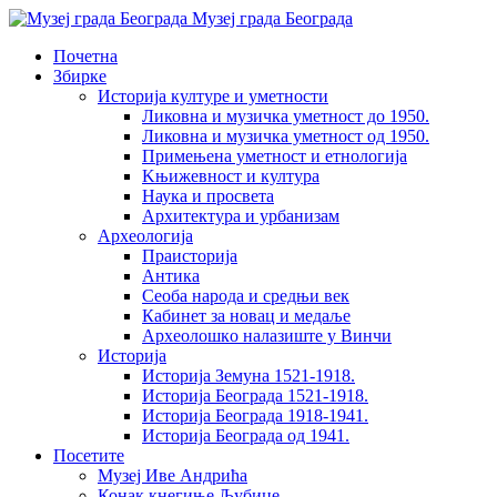
Музеј града Београда
Почетна
Збирке
Историја културе и уметности
Ликовна и музичка уметност до 1950.
Ликовна и музичка уметност од 1950.
Примењена уметност и етнологија
Kњижевност и културa
Наука и просвета
Архитектура и урбанизам
Aрхеологија
Праисторија
Антика
Сеоба народа и средњи век
Кабинет за новац и медаље
Археолошкo налазиште у Винчи
Историја
Историја Земуна 1521-1918.
Историја Београда 1521-1918.
Историја Београда 1918-1941.
Историја Београда од 1941.
Посетите
Музеј Иве Андрића
Конак кнегиње Љубице