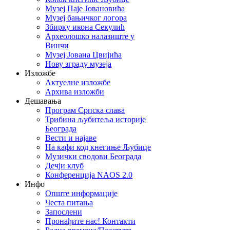
Музеј Паје Јовановића
Музеј бањичког логора
Збирку икона Секулић
Археолошко налазиште у
Винчи
Музеј Јована Цвијића
Нову зграду музеја
Изложбе
Актуелне изложбе
Архива изложби
Дешавања
Програм Српска слава
Трибина љубитеља историје
Београда
Beсти и најаве
На кафи код кнегиње Љубице
Музички сводови Београда
Дечји клуб
Конференција NAOS 2.0
Инфо
Опште информације
Честа питања
Запослени
Пронађите нас! Контакти