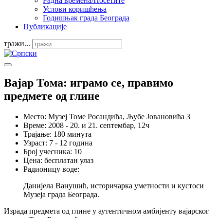
Радна времена/Посетите
Услови коришћења
Годишњак града Београда
Публикације
тражи...
Вајар Тома: играмо се, правимо
предмете од глине
Место:
Музеј Томе Росандића, Љубе Јовановића 3
Време:
2008 - 20. и 21. септембар, 12ч
Трајање:
180 минута
Узраст:
7 - 12 година
Број учесника:
10
Цена:
бесплатан улаз
Радионицу воде:
Данијела Ванушић, историчарка уметности и кустоси
Музеја града Београда.
Израда предмета од глине у аутентичном амбијенту вајарског