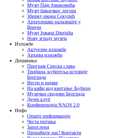
Музеј Паје Јовановића
Музеј бањичког логора
Збирку икона Секулић
Археолошко налазиште у
Винчи
Музеј Јована Цвијића
Нову зграду музеја
Изложбе
Актуелне изложбе
Архива изложби
Дешавања
Програм Српска слава
Трибина љубитеља историје
Београда
Beсти и најаве
На кафи код кнегиње Љубице
Музички сводови Београда
Дечји клуб
Конференција NAOS 2.0
Инфо
Опште информације
Честа питања
Запослени
Пронађите нас! Контакти