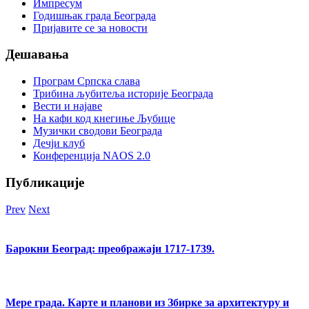
Импресум
Годишњак града Београда
Пријавите се за новости
Дешавања
Програм Српска слава
Трибина љубитеља историје Београда
Beсти и најаве
На кафи код кнегиње Љубице
Музички сводови Београда
Дечји клуб
Конференција NAOS 2.0
Публикације
Prev
Next
Барокни Београд: преображаји 1717-1739.
Мере града. Карте и планови из Збирке за архитектуру и