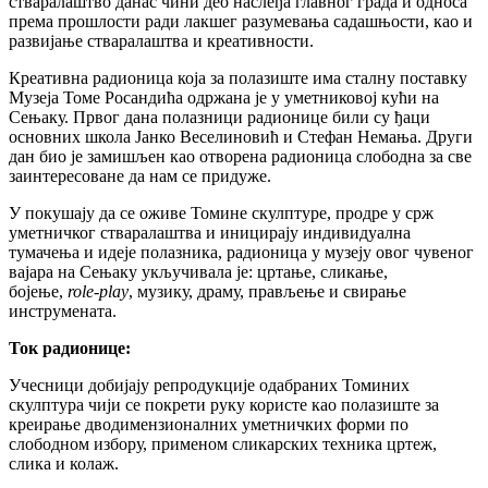
стваралаштво данас чини део наслеђа главног града и односа
према прошлости ради лакшег разумевања садашњости, као и
развијање стваралаштва и креативности.
Креативна радионица која за полазиште има сталну поставку
Музеја Томе Росандића одржана је у уметниковој кући на
Сењаку. Првог дана полазници радионице били су ђаци
основних школа Јанко Веселиновић и Стефан Немања. Други
дан био је замишљен као отворена радионица слободна за све
заинтересоване да нам се придуже.
У покушају да се оживе Томине скулптуре, продре у срж
уметничког стваралаштва и иницирају индивидуална
тумачења и идеје полазника, радионица у музеју овог чувеног
вајара на Сењаку укључивала је: цртање, сликање,
бојење,
role-play
, музику, драму, прављење и свирање
инструмената.
Ток радионице:
Учесници добијају репродукције одабраних Томиних
скулптура чији се покрети руку користе као полазиште за
креирање дводимензионалних уметничких форми по
слободном избору, применом сликарских техника цртеж,
слика и колаж.