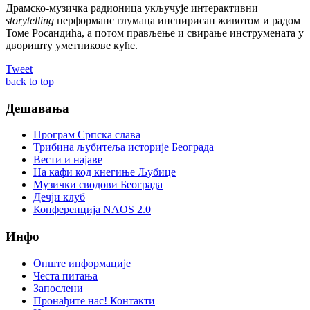
Драмско-музичка радионица укључује интерактивни
storytelling
перформанс глумаца инспирисан животом и радом
Томе Росандића, а потом прављење и свирање инструмената у
дворишту уметникове куће.
Tweet
back to top
Дешавања
Програм Српска слава
Трибина љубитеља историје Београда
Beсти и најаве
На кафи код кнегиње Љубице
Музички сводови Београда
Дечји клуб
Конференција NAOS 2.0
Инфо
Опште информације
Честа питања
Запослени
Пронађите нас! Контакти