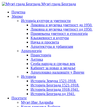
Музеј града Београда
Почетна
Збирке
Историја културе и уметности
Ликовна и музичка уметност до 1950.
Ликовна и музичка уметност од 1950.
Примењена уметност и етнологија
Kњижевност и културa
Наука и просвета
Архитектура и урбанизам
Aрхеологија
Праисторија
Антика
Сеоба народа и средњи век
Кабинет за новац и медаље
Археолошкo налазиште у Винчи
Историја
Историја Земуна 1521-1918.
Историја Београда 1521-1918.
Историја Београда 1918-1941.
Историја Београда од 1941.
Посетите
Музеј Иве Андрића
Конак кнегиње Љубице