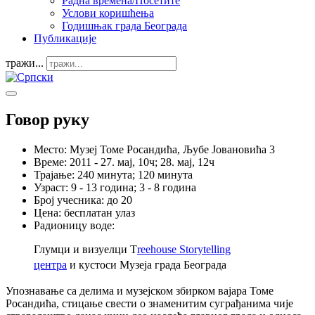
Радна времена/Посетите
Услови коришћења
Годишњак града Београда
Публикације
тражи...
Говор руку
Место:
Музеј Томе Росандића, Љубе Јовановића 3
Време:
2011 - 27. мај, 10ч; 28. мај, 12ч
Трајање:
240 минута; 120 минута
Узраст:
9 - 13 година; 3 - 8 година
Број учесника:
до 20
Цена:
бесплатан улаз
Радионицу воде:
Глумци и визуелци
Т
reehouse Storytelling
центра
и
кустоси Музеја града Београда
Упознавање са делима и музејском збирком вајара Томе
Росандића, стицање свести о знаменитим суграђанима чије