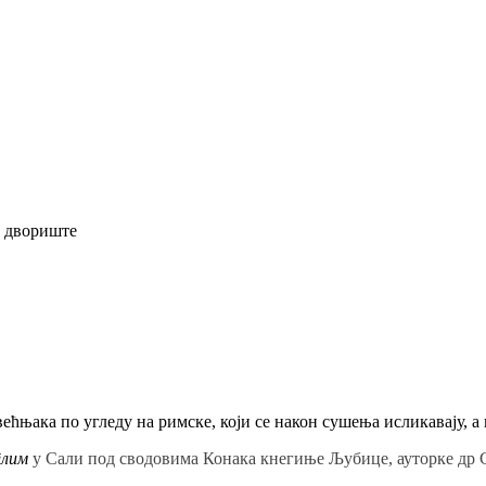
, двориште
ћњакa по угледу на римске, који се након сушења исликавају, а
тлим
у Сали под сводовима Конака кнегиње Љубице, ауторке др С