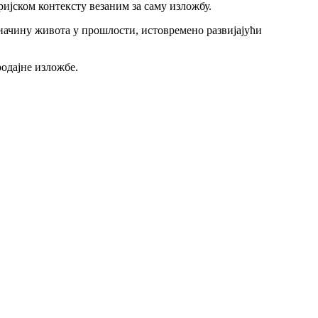
ијском контексту везаним за саму изложбу.
начину живота у прошлости, истовремено развијајући
одајне изложбе.