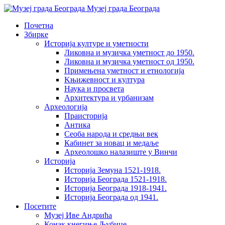
Музеј града Београда
Почетна
Збирке
Историја културе и уметности
Ликовна и музичка уметност до 1950.
Ликовна и музичка уметност од 1950.
Примењена уметност и етнологија
Kњижевност и културa
Наука и просвета
Архитектура и урбанизам
Aрхеологија
Праисторија
Антика
Сеоба народа и средњи век
Кабинет за новац и медаље
Археолошкo налазиште у Винчи
Историја
Историја Земуна 1521-1918.
Историја Београда 1521-1918.
Историја Београда 1918-1941.
Историја Београда од 1941.
Посетите
Музеј Иве Андрића
Конак кнегиње Љубице