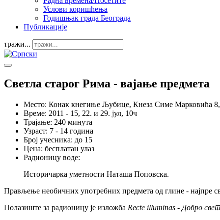
Радна времена/Посетите
Услови коришћења
Годишњак града Београда
Публикације
тражи...
Светла старог Рима - вајање предмета
Место:
Конак кнегиње Љубице, Кнеза Симе Марковића 8
Време:
2011 - 15, 22. и 29. јул, 10ч
Трајање:
240 минута
Узраст:
7 - 14 година
Број учесника:
до 15
Цена:
бесплатан улаз
Радионицу воде:
Историчарка уметности Наташа Поповска.
Прављење необичних употребних предметa од глине - најпре све
Полазиште за радионицу је изложба
Recte illuminas - Добро све