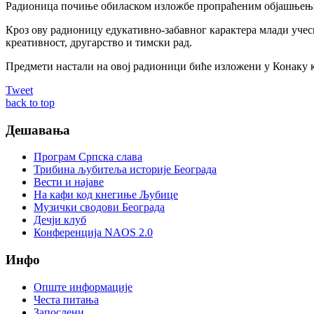
Радионица почиње обиласком изложбе пропраћеним објашњењима 
Кроз ову радионицу едукативно-забавног карактера млади учес
креативност, другарство и тимски рад.
Предмети настали на овој радионици биће изложени у Конаку 
Tweet
back to top
Дешавања
Програм Српска слава
Трибина љубитеља историје Београда
Beсти и најаве
На кафи код кнегиње Љубице
Музички сводови Београда
Дечји клуб
Конференција NAOS 2.0
Инфо
Опште информације
Честа питања
Запослени