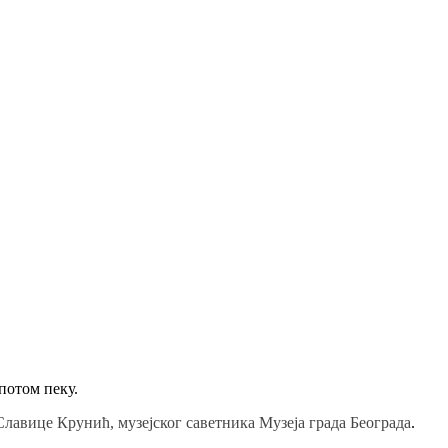
 потом пеку.
лавице Крунић, музејског саветника Музеја града Београда
.