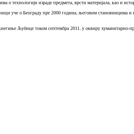
о технологији израде предмета, врсти материјала, као и истор
ници уче о Београду пре 2000 година, његовим становницима и 
кнегиње Љубице током септембра 2011. у оквиру хуманитарно-пр