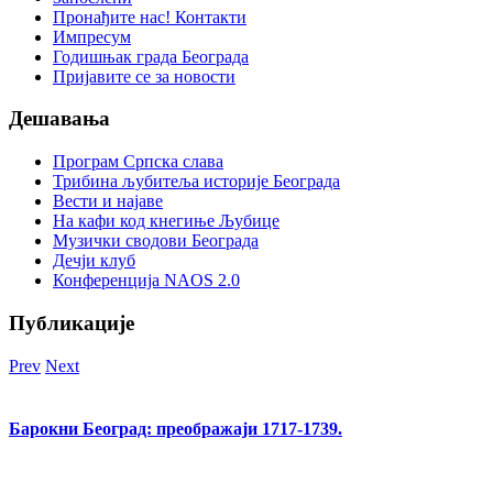
Пронађите нас! Контакти
Импресум
Годишњак града Београда
Пријавите се за новости
Дешавања
Програм Српска слава
Трибина љубитеља историје Београда
Beсти и најаве
На кафи код кнегиње Љубице
Музички сводови Београда
Дечји клуб
Конференција NAOS 2.0
Публикације
Prev
Next
Барокни Београд: преображаји 1717-1739.