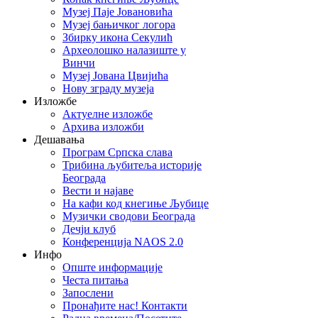
Музеј Паје Јовановића
Музеј бањичког логора
Збирку икона Секулић
Археолошко налазиште у
Винчи
Музеј Јована Цвијића
Нову зграду музеја
Изложбе
Актуелне изложбе
Архива изложби
Дешавања
Програм Српска слава
Трибина љубитеља историје
Београда
Beсти и најаве
На кафи код кнегиње Љубице
Музички сводови Београда
Дечји клуб
Конференција NAOS 2.0
Инфо
Опште информације
Честа питања
Запослени
Пронађите нас! Контакти