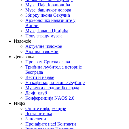
Музеј Паје Јовановића
Музеј бањичког логора
Збирку икона Секулић
Археолошко налазиште у
Винчи
Музеј Јована Цвијића
Нову зграду музеја
Изложбе
Актуелне изложбе
Архива изложби
Дешавања
Програм Српска слава
Трибина љубитеља историје
Београда
Beсти и најаве
На кафи код кнегиње Љубице
Музички сводови Београда
Дечји клуб
Конференција NAOS 2.0
Инфо
Опште информације
Честа питања
Запослени
Пронађите нас! Контакти