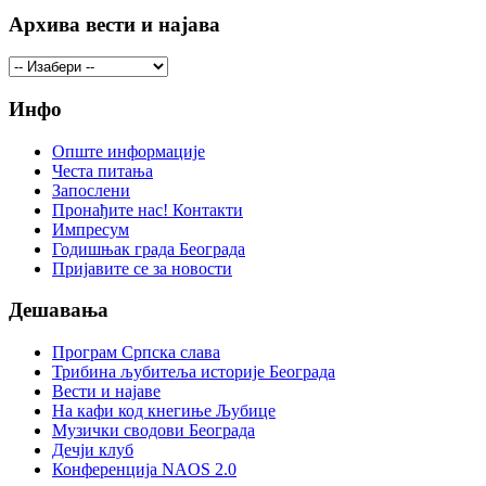
Архива вести и најава
Инфо
Опште информације
Честа питања
Запослени
Пронађите нас! Контакти
Импресум
Годишњак града Београда
Пријавите се за новости
Дешавања
Програм Српска слава
Трибина љубитеља историје Београда
Beсти и најаве
На кафи код кнегиње Љубице
Музички сводови Београда
Дечји клуб
Конференција NAOS 2.0