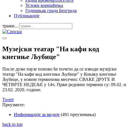
Радна времена/Посетите
Услови коришћења
Годишњак града Београда
Публикације
тражи...
Музејски театар "На кафи код
кнегиње Љубице"
После дуже паузе поново ће почети да се изводи музејски
театар "На кафи код кнегиње Љубице" у Конаку кнегиње
Љубице, у новим терминима месечно: СВАКЕ ДРУГЕ И
ЧЕТВРТЕ НЕДЕЉЕ у 14ч. Први редовни термини су: 09.02. и
23.02. 2020. године.
Tweet
Преузмите:
Информације за медије
(491 преузимања)
back to top