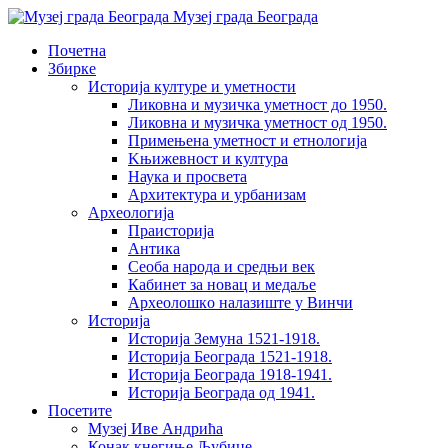
Музеј града Београда
Почетна
Збирке
Историја културе и уметности
Ликовна и музичка уметност до 1950.
Ликовна и музичка уметност од 1950.
Примењена уметност и етнологија
Kњижевност и културa
Наука и просвета
Архитектура и урбанизам
Aрхеологија
Праисторија
Антика
Сеоба народа и средњи век
Кабинет за новац и медаље
Археолошкo налазиште у Винчи
Историја
Историја Земуна 1521-1918.
Историја Београда 1521-1918.
Историја Београда 1918-1941.
Историја Београда од 1941.
Посетите
Музеј Иве Андрића
Конак кнегиње Љубице