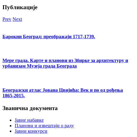
Публикације
Prev
Next
Барокни Београд: преображаји 1717-1739.
Мере града. Карте и планови из Збирке за архитектуру и
урбанизам Музеја града Београда
Београдски атлас Јована Цвијића: Век и по од рођења
1865-2015.
Званична документа
Јавне набавке
Планови и извештаји о раду
Јавни конкурси