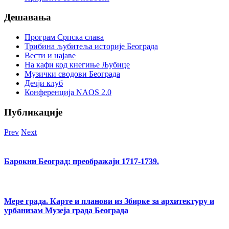
Дешавања
Програм Српска слава
Трибина љубитеља историје Београда
Beсти и најаве
На кафи код кнегиње Љубице
Музички сводови Београда
Дечји клуб
Конференција NAOS 2.0
Публикације
Prev
Next
Барокни Београд: преображаји 1717-1739.
Мере града. Карте и планови из Збирке за архитектуру и
урбанизам Музеја града Београда