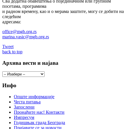
Сва додатна обавештења о појединачним или групним
посетама, програмима
и радном времену, као и о мерама заштите, могу се добити на
следећим
адресама:
office@mgb.org.rs
marina.vasic@mgb.org.rs
Tweet
back to top
Архива вести и најава
Инфо
Опште информације
Честа питања
Запослени
Пронађите нас! Контакти
Импресум
Годишњак града Београда
Пријавите се за новости