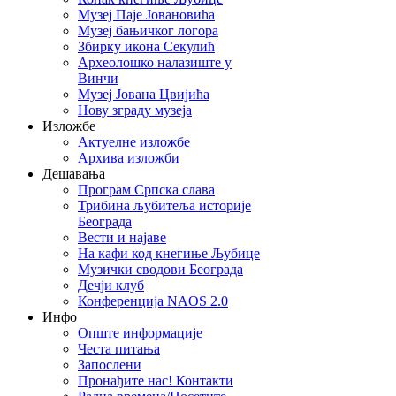
Музеј Паје Јовановића
Музеј бањичког логора
Збирку икона Секулић
Археолошко налазиште у
Винчи
Музеј Јована Цвијића
Нову зграду музеја
Изложбе
Актуелне изложбе
Архива изложби
Дешавања
Програм Српска слава
Трибина љубитеља историје
Београда
Beсти и најаве
На кафи код кнегиње Љубице
Музички сводови Београда
Дечји клуб
Конференција NAOS 2.0
Инфо
Опште информације
Честа питања
Запослени
Пронађите нас! Контакти