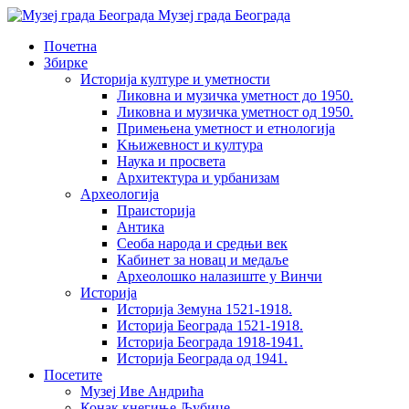
Музеј града Београда
Почетна
Збирке
Историја културе и уметности
Ликовна и музичка уметност до 1950.
Ликовна и музичка уметност од 1950.
Примењена уметност и етнологија
Kњижевност и културa
Наука и просвета
Архитектура и урбанизам
Aрхеологија
Праисторија
Антика
Сеоба народа и средњи век
Кабинет за новац и медаље
Археолошкo налазиште у Винчи
Историја
Историја Земуна 1521-1918.
Историја Београда 1521-1918.
Историја Београда 1918-1941.
Историја Београда од 1941.
Посетите
Музеј Иве Андрића
Конак кнегиње Љубице