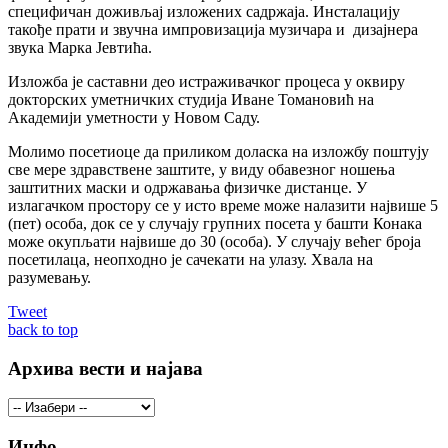
специфичан доживљај изложених садржаја. Инсталацију
такође прати и звучна импровизација музичара и дизајнера
звука Марка Јевтића.
Изложба је саставни део истраживачког процеса у оквиру
докторских уметничких студија Иване Томановић на
Академији уметности у Новом Саду.
Молимо посетиоце да приликом доласка на изложбу поштују
све мере здравствене заштите, у виду обавезног ношења
заштитних маски и одржавања физичке дистанце. У
излагачком простору се у исто време може налазити највише 5
(пет) особа, док се у случају групних посета у башти Конака
може окупљати највише до 30 (особа). У случају већег броја
посетилаца, неопходно је сачекати на улазу. Хвала на
разумевању.
Tweet
back to top
Архива вести и најава
Инфо