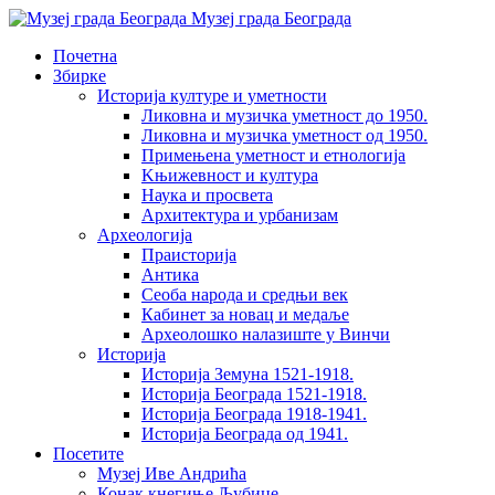
Музеј града Београда
Почетна
Збирке
Историја културе и уметности
Ликовна и музичка уметност до 1950.
Ликовна и музичка уметност од 1950.
Примењена уметност и етнологија
Kњижевност и културa
Наука и просвета
Архитектура и урбанизам
Aрхеологија
Праисторија
Антика
Сеоба народа и средњи век
Кабинет за новац и медаље
Археолошкo налазиште у Винчи
Историја
Историја Земуна 1521-1918.
Историја Београда 1521-1918.
Историја Београда 1918-1941.
Историја Београда од 1941.
Посетите
Музеј Иве Андрића
Конак кнегиње Љубице