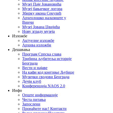
Музеј Паје Јовановића
Музеј бањичког логора
Збирку икона Секулић
Археолошко налазиште у
Винчи
Музеј Јована Цвијића
Нову зграду музеја
Изложбе
Актуелне изложбе
Архива изложби
Дешавања
Програм Српска слава
Трибина љубитеља историје
Београда
Beсти и најаве
На кафи код кнегиње Љубице
Музички сводови Београда
Дечји клуб
Конференција NAOS 2.0
Инфо
Опште информације
Честа питања
Запослени
Пронађите нас! Контакти