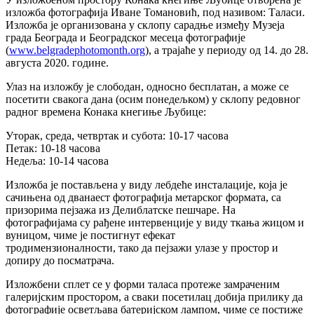
изложба фотографија Иване Томановић, под називом: Таласи.
Изложба је организована у склопу сарадње између Музеја
града Београда и Београдског месеца фотографије
(
www.belgradephotomonth.org
), а трајаће у периоду од 14. до 28.
августа 2020. године.
Улаз на изложбу је слободан, односно бесплатан, а може се
посетити свакога дана (осим понедељком) у склопу редовног
радног времена Конака кнегиње Љубице:
Уторак, среда, четвртак и субота: 10-17 часова
Петак: 10-18 часова
Недеља: 10-14 часова
Изложба је постављена у виду лебдеће инсталације, која је
сачињена од дванаест фотографија метарског формата, са
призорима пејзажа из Делиблатске пешчаре. На
фотографијама су рађене интервенције у виду ткања жицом и
вуницом, чиме је постигнут ефекат
тродимензионалности, тако да пејзажи улазе у простор и
допиру до посматрача.
Изложбени сплет се у форми таласа протеже замраченим
галеријским простором, а сваки посетилац добија прилику да
фотографије осветљава батеријском лампом, чиме се постиже