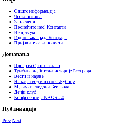
Опште информације
Честа питања
Запослени
Пронађите нас! Контакти
Импресум
Годишњак града Београда
Пријавите се за новости
Дешавања
Програм Српска слава
Трибина љубитеља историје Београда
Beсти и најаве
На кафи код кнегиње Љубице
Музички сводови Београда
Дечји клуб
Конференција NAOS 2.0
Публикације
Prev
Next