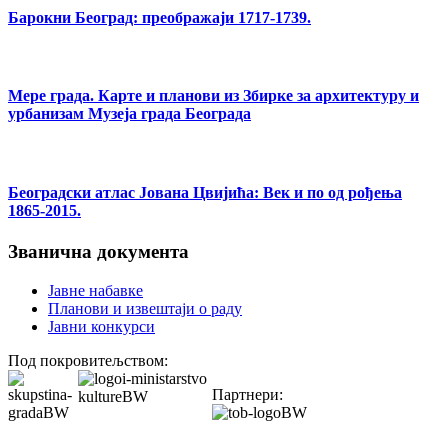
Барокни Београд: преображаји 1717-1739.
Мере града. Карте и планови из Збирке за архитектуру и
урбанизам Музеја града Београда
Београдски атлас Јована Цвијића: Век и по од рођења
1865-2015.
Званична документа
Јавне набавке
Планови и извештаји о раду
Јавни конкурси
Под покровитељством:
Партнери: