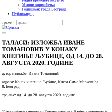
Радна времена/Посетите
Услови коришћења
Годишњак града Београда
Публикације
тражи...
ТАЛАСИ: ИЗЛОЖБА ИВАНЕ
ТОМАНОВИЋ У КОНАКУ
КНЕГИЊЕ ЉУБИЦЕ, ОД 14. ДО 28.
АВГУСТА 2020. ГОДИНЕ
аутор изложбе: Ивана Томановић
адреса: Конак кнегиње Љубице, Кнеза Симе Марковића
8, Београд
трајање: од 14. до 28. августа 2020. године
У изложбеном простору Конака кнегиње Љубице отворена је