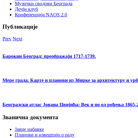
Музички сводови Београда
Дечји клуб
Конференција NAOS 2.0
Публикације
Prev
Next
Барокни Београд: преображаји 1717-1739.
Мере града. Карте и планови из Збирке за архитектуру и ур
Београдски атлас Јована Цвијића: Век и по од рођења 1865-
Званична документа
Јавне набавке
Планови и извештаји о раду