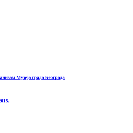
банизам Музеја града Београда
2015.