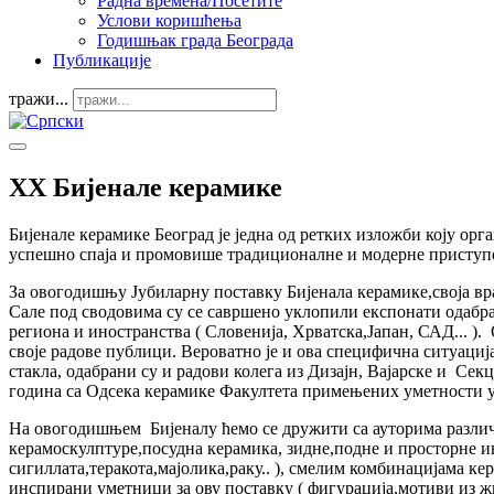
Радна времена/Посетите
Услови коришћења
Годишњак града Београда
Публикације
тражи...
XX Бијенале керамике
Бијенале керамике Београд је једна од ретких изложби коју о
успешно спаја и промовише традиционалне и модерне приступе
За овогодишњу Јубиларну поставку Бијенала керамике,своја вр
Сале под сводовима су се савршено уклопили експонати одабран
региона и иностранства ( Словенија, Хрватска,Јапан, САД... ).
своје радове публици. Вероватно је и ова специфична ситуација
стакла, одабрани су и радови колега из Дизајн, Вајарске и С
година са Одсека керамике Факултета примењених уметности у
На овогодишњем Бијеналу ћемо се дружити са ауторима различи
керамоскулптуре,посудна керамика, зидне,подне и просторне ин
сигиллата,теракота,мајолика,раку.. ), смелим комбинацијама ке
инспирани уметници за ову поставку ( фигурација,мотиви из жи