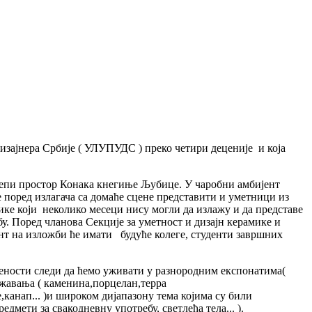
изајнера Србије ( УЛУПУДС ) преко четири деценије и која
релепи простор Конака кнегиње Љубице. У чаробни амбијент
 поред излагача са домаће сцене представити и уметници из
тнике који неколико месеци нису могли да излажу и да представе
бу. Поред чланова Секције за уметност и дизајн керамике и
ент на изложби ће имати будуће колеге, студенти завршних
гености следи да ћемо уживати у разнородним експонатима(
ажавања ( каменина,порцелан,терра
,канап... )и широком дијапазону тема којима су били
мети за свакодневну употребу, светлећа тела... ).