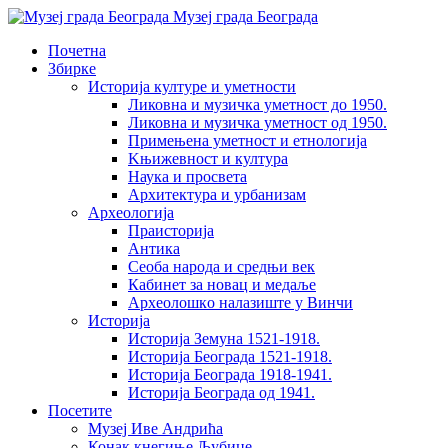
Музеј града Београда
Почетна
Збирке
Историја културе и уметности
Ликовна и музичка уметност до 1950.
Ликовна и музичка уметност од 1950.
Примењена уметност и етнологија
Kњижевност и културa
Наука и просвета
Архитектура и урбанизам
Aрхеологија
Праисторија
Антика
Сеоба народа и средњи век
Кабинет за новац и медаље
Археолошкo налазиште у Винчи
Историја
Историја Земуна 1521-1918.
Историја Београда 1521-1918.
Историја Београда 1918-1941.
Историја Београда од 1941.
Посетите
Музеј Иве Андрића
Конак кнегиње Љубице