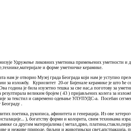
рганизује Удружење ликовних уметника примењених уметности и д
,технике,материјале и форме уметничке керамике.
ата нам је отворио Музеј града Београда који нам је уступио п
и за изложбу. Куриозитет 20-ог Бијенале керамике је што ће се
 Ова година је била изузетно тешка за све нас,а поготову за уме
 резултирала великим бројем ( 43 ) пријављених колега за излож
екције за текстил и савремено одевање УЛУПУДС-а. Посебан сегм
 Београду .
тих поетика, рукописа, афинитета и генерација. Из ове хетеро
сталације... ), богатству форми и колорита, свим техникама изр
рамике са другим материјалима ( метал,дрво, платина,стакло,перје
ве и неживе природе, биљни и животињски свет,апстракција, пред