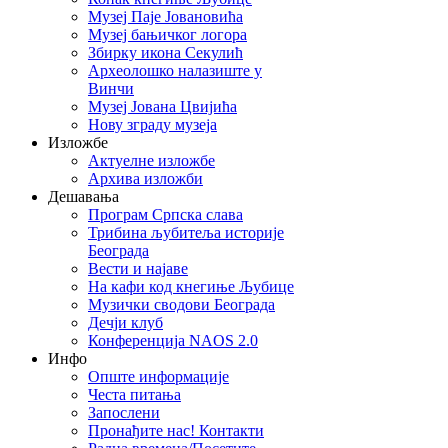
Музеј Паје Јовановића
Музеј бањичког логора
Збирку икона Секулић
Археолошко налазиште у
Винчи
Музеј Јована Цвијића
Нову зграду музеја
Изложбе
Актуелне изложбе
Архива изложби
Дешавања
Програм Српска слава
Трибина љубитеља историје
Београда
Beсти и најаве
На кафи код кнегиње Љубице
Музички сводови Београда
Дечји клуб
Конференција NAOS 2.0
Инфо
Опште информације
Честа питања
Запослени
Пронађите нас! Контакти