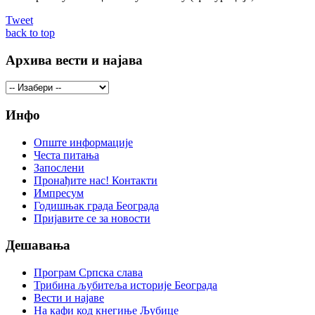
Tweet
back to top
Архива вести и најава
Инфо
Опште информације
Честа питања
Запослени
Пронађите нас! Контакти
Импресум
Годишњак града Београда
Пријавите се за новости
Дешавања
Програм Српска слава
Трибина љубитеља историје Београда
Beсти и најаве
На кафи код кнегиње Љубице