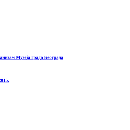
банизам Музеја града Београда
2015.