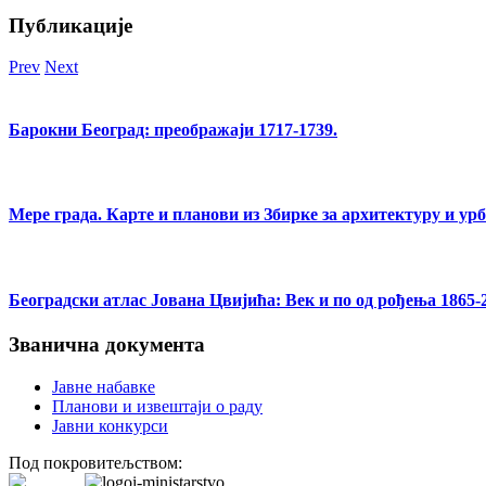
Публикације
Prev
Next
Барокни Београд: преображаји 1717-1739.
Мере града. Карте и планови из Збирке за архитектуру и ур
Београдски атлас Јована Цвијића: Век и по од рођења 1865-
Званична документа
Јавне набавке
Планови и извештаји о раду
Јавни конкурси
Под покровитељством: