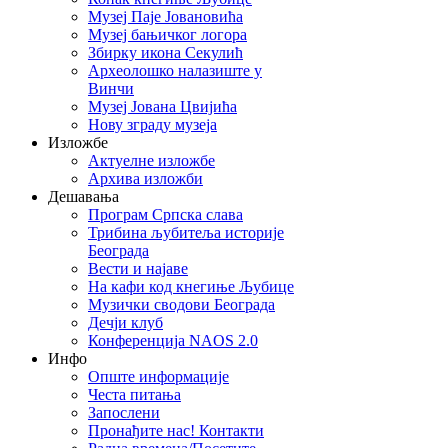
Музеј Паје Јовановића
Музеј бањичког логора
Збирку икона Секулић
Археолошко налазиште у
Винчи
Музеј Јована Цвијића
Нову зграду музеја
Изложбе
Актуелне изложбе
Архива изложби
Дешавања
Програм Српска слава
Трибина љубитеља историје
Београда
Beсти и најаве
На кафи код кнегиње Љубице
Музички сводови Београда
Дечји клуб
Конференција NAOS 2.0
Инфо
Опште информације
Честа питања
Запослени
Пронађите нас! Контакти