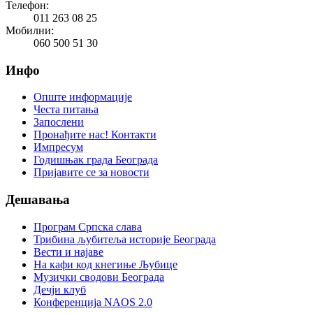
Телефон:
011 263 08 25
Мобилни:
060 500 51 30
Инфо
Опште информације
Честа питања
Запослени
Пронађите нас! Контакти
Импресум
Годишњак града Београда
Пријавите се за новости
Дешавања
Програм Српска слава
Трибина љубитеља историје Београда
Beсти и најаве
На кафи код кнегиње Љубице
Музички сводови Београда
Дечји клуб
Конференција NAOS 2.0