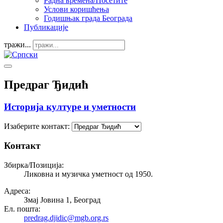
Радна времена/Посетите
Услови коришћења
Годишњак града Београда
Публикације
тражи...
Предраг Ђидић
Историја културе и уметности
Изаберите контакт:
Контакт
Збирка/Позиција:
Ликовна и музичка уметност од 1950.
Адреса:
Змај Јовина 1, Београд
Ел. пошта:
predrag.djidic@mgb.org.rs