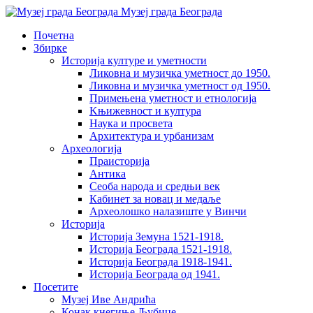
Музеј града Београда
Почетна
Збирке
Историја културе и уметности
Ликовна и музичка уметност до 1950.
Ликовна и музичка уметност од 1950.
Примењена уметност и етнологија
Kњижевност и културa
Наука и просвета
Архитектура и урбанизам
Aрхеологија
Праисторија
Антика
Сеоба народа и средњи век
Кабинет за новац и медаље
Археолошкo налазиште у Винчи
Историја
Историја Земуна 1521-1918.
Историја Београда 1521-1918.
Историја Београда 1918-1941.
Историја Београда од 1941.
Посетите
Музеј Иве Андрића
Конак кнегиње Љубице