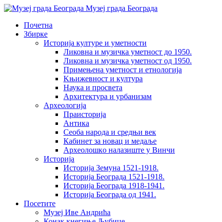
Музеј града Београда
Почетна
Збирке
Историја културе и уметности
Ликовна и музичка уметност до 1950.
Ликовна и музичка уметност од 1950.
Примењена уметност и етнологија
Kњижевност и културa
Наука и просвета
Архитектура и урбанизам
Aрхеологија
Праисторија
Антика
Сеоба народа и средњи век
Кабинет за новац и медаље
Археолошкo налазиште у Винчи
Историја
Историја Земуна 1521-1918.
Историја Београда 1521-1918.
Историја Београда 1918-1941.
Историја Београда од 1941.
Посетите
Музеј Иве Андрића
Конак кнегиње Љубице