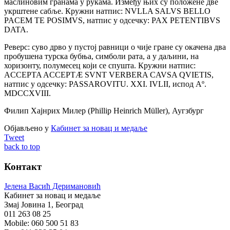
маслиновим гранама у рукама. Између њих су положене две
укрштене сабље. Кружни натпис: NVLLA SALVS BELLO
PACEM TE POSIMVS, натпис у одсечку: PAX PETENTIBVS
DATA.
Реверс: суво дрво у пустој равници о чије гране су окачена два
пробушена турска бубња, симболи рата, а у даљини, на
хоризонту, полумесец који се спушта. Кружни натпис:
ACCEPTA ACCEPTÆ SVNT VERBERA CAVSA QVIETIS,
натпис у одсечку: PASSAROVITU. XXI. IVLII, испод Aº.
MDCCXVIII.
Филип Хајнрих Милер (Phillip Heinrich Müller), Аугзбург
Објављено у
Кабинет за новац и медаље
Tweet
back to top
Контакт
Јелена Васић Деримановић
Кабинет за новац и медаље
Змај Јовина 1, Београд
011 263 08 25
Mobile: 060 500 51 83