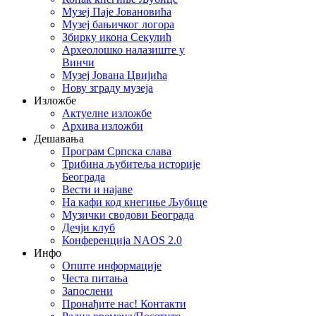
Музеј Паје Јовановића
Музеј бањичког логора
Збирку икона Секулић
Археолошко налазиште у
Винчи
Музеј Јована Цвијића
Нову зграду музеја
Изложбе
Актуелне изложбе
Архива изложби
Дешавања
Програм Српска слава
Трибина љубитеља историје
Београда
Beсти и најаве
На кафи код кнегиње Љубице
Музички сводови Београда
Дечји клуб
Конференција NAOS 2.0
Инфо
Опште информације
Честа питања
Запослени
Пронађите нас! Контакти