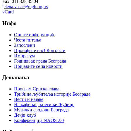
Fax: 011 328 35 04
jelena.vasic@mgb.org.rs
vCard
Инфо
Опште информације
Честа питања
Запослени
Пронађите нас! Контакти
Импресум
Годишњак града Београда
Пријавите се за новости
Дешавања
Програм Српска слава
Трибина љубитеља историје Београда
Beсти и најаве
На кафи код кнегиње Љубице
Музички сводови Београда
Дечји клуб
Конференција NAOS 2.0