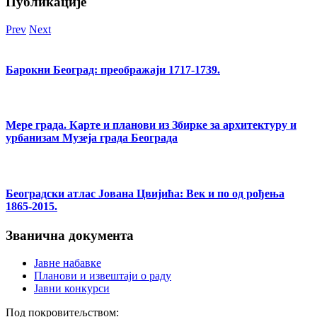
Публикације
Prev
Next
Барокни Београд: преображаји 1717-1739.
Мере града. Карте и планови из Збирке за архитектуру и
урбанизам Музеја града Београда
Београдски атлас Јована Цвијића: Век и по од рођења
1865-2015.
Званична документа
Јавне набавке
Планови и извештаји о раду
Јавни конкурси
Под покровитељством: