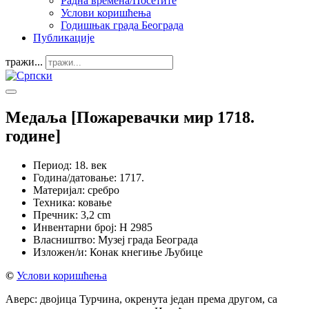
Радна времена/Посетите
Услови коришћења
Годишњак града Београда
Публикације
тражи...
Медаља [Пожаревачки мир 1718.
године]
Период:
18. век
Година/датовање:
1717.
Материјал:
сребро
Техника:
ковање
Пречник:
3,2 cm
Инвентарни број:
Н 2985
Власништво:
Музеј града Београда
Изложен/и:
Конак кнегиње Љубице
©
Услови коришћења
Аверс: двојица Турчина, окренута један према другом, са