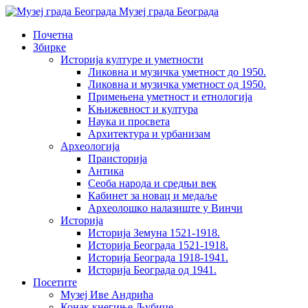
Музеј града Београда
Почетна
Збирке
Историја културе и уметности
Ликовна и музичка уметност до 1950.
Ликовна и музичка уметност од 1950.
Примењена уметност и етнологија
Kњижевност и културa
Наука и просвета
Архитектура и урбанизам
Aрхеологија
Праисторија
Антика
Сеоба народа и средњи век
Кабинет за новац и медаље
Археолошкo налазиште у Винчи
Историја
Историја Земуна 1521-1918.
Историја Београда 1521-1918.
Историја Београда 1918-1941.
Историја Београда од 1941.
Посетите
Музеј Иве Андрића
Конак кнегиње Љубице