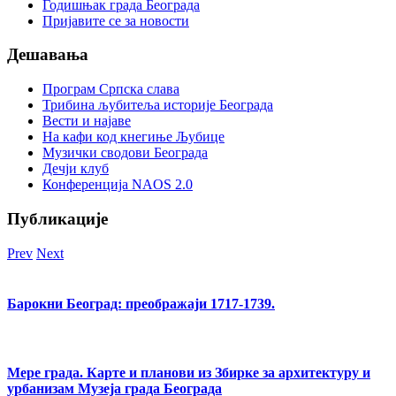
Годишњак града Београда
Пријавите се за новости
Дешавања
Програм Српска слава
Трибина љубитеља историје Београда
Beсти и најаве
На кафи код кнегиње Љубице
Музички сводови Београда
Дечји клуб
Конференција NAOS 2.0
Публикације
Prev
Next
Барокни Београд: преображаји 1717-1739.
Мере града. Карте и планови из Збирке за архитектуру и
урбанизам Музеја града Београда