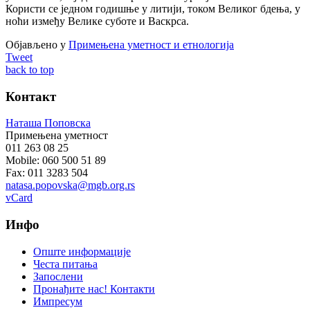
Користи се једном годишње у литији, током Великог бдења, у
ноћи између Велике суботе и Васкрса.
Објављено у
Примењена уметност и етнологија
Tweet
back to top
Контакт
Наташа Поповска
Примењена уметност
011 263 08 25
Mobile: 060 500 51 89
Fax: 011 3283 504
natasa.popovska@mgb.org.rs
vCard
Инфо
Опште информације
Честа питања
Запослени
Пронађите нас! Контакти
Импресум