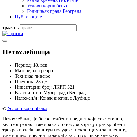
Радна времена/Посетите
Услови коришћења
Годишњак града Београда
Публикације
тражи...
Петохлебница
Период:
18. век
Материјал:
сребро
Техника:
ливење
Пречник:
28 цм
Инвентарни број:
ЛКРП 321
Власништво:
Музеј града Београда
Изложен/и:
Конак кнегиње Љубице
©
Услови коришћења
Петохлебница је богослужбени предмет који се састоји од
великог равног тањира са стопом, за који су причвршћени
трокраки свећњак и три посуде са поклопцима за пшеницу,
уље и вино, и једног тањирића за литургијске хлебове.