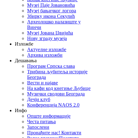
Музеј Паје Јовановића
Музеј бањичког логора
Збирку икона Секулић
Археолошко налазиште у
Винчи
Музеј Јована Цвијића
Нову зграду музеја
Изложбе
Актуелне изложбе
Архива изложби
Дешавања
Програм Српска слава
Трибина љубитеља историје
Београда
Beсти и најаве
На кафи код кнегиње Љубице
Музички сводови Београда
Дечји клуб
Конференција NAOS 2.0
Инфо
Опште информације
Честа питања
Запослени
Пронађите нас! Контакти