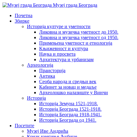
Музеј града Београда
Почетна
Збирке
Историја културе и уметности
Ликовна и музичка уметност до 1950.
Ликовна и музичка уметност од 1950.
Примењена уметност и етнологија
Kњижевност и културa
Наука и просвета
Архитектура и урбанизам
Aрхеологија
Праисторија
Антика
Сеоба народа и средњи век
Кабинет за новац и медаље
Археолошкo налазиште у Винчи
Историја
Историја Земуна 1521-1918.
Историја Београда 1521-1918.
Историја Београда 1918-1941.
Историја Београда од 1941.
Посетите
Музеј Иве Андрића
Конак кнегиње Љубице