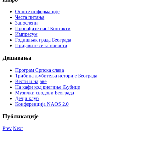
Опште информације
Честа питања
Запослени
Пронађите нас! Контакти
Импресум
Годишњак града Београда
Пријавите се за новости
Дешавања
Програм Српска слава
Трибина љубитеља историје Београда
Beсти и најаве
На кафи код кнегиње Љубице
Музички сводови Београда
Дечји клуб
Конференција NAOS 2.0
Публикације
Prev
Next