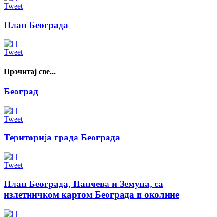
Tweet
План Београда
Tweet
Прочитај све...
Београд
Tweet
Територија града Београда
Tweet
План Београда, Панчева и Земуна, са
излетничком картом Београда и околине