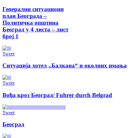
Генерални ситуациони
план Београда –
Политичка општина
Београд у 4 листа – лист
број 1
Tweet
Ситуација хотел „Балкана“ и околних имања
Tweet
Вођа кроз Београд/ Fuhrer durch Belgrad
Tweet
Београд