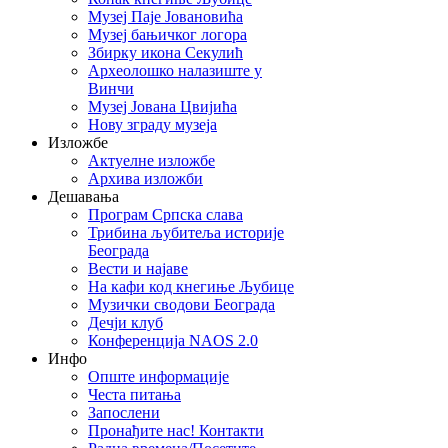
Музеј Паје Јовановића
Музеј бањичког логора
Збирку икона Секулић
Археолошко налазиште у
Винчи
Музеј Јована Цвијића
Нову зграду музеја
Изложбе
Актуелне изложбе
Архива изложби
Дешавања
Програм Српска слава
Трибина љубитеља историје
Београда
Beсти и најаве
На кафи код кнегиње Љубице
Музички сводови Београда
Дечји клуб
Конференција NAOS 2.0
Инфо
Опште информације
Честа питања
Запослени
Пронађите нас! Контакти