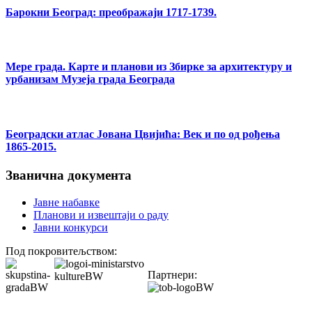
Барокни Београд: преображаји 1717-1739.
Мере града. Карте и планови из Збирке за архитектуру и
урбанизам Музеја града Београда
Београдски атлас Јована Цвијића: Век и по од рођења
1865-2015.
Званична документа
Јавне набавке
Планови и извештаји о раду
Јавни конкурси
Под покровитељством:
Партнери: