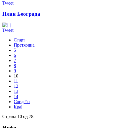
Tweet
План Београда
Tweet
Старт
Претходна
5
6
7
8
9
10
11
12
13
14
Следећа
Крај
Страна 10 од 78
Инфо