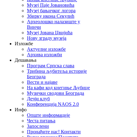
Музеј Паје Јовановића
Музеј бањичког логора
Збирку икона Секулић
Археолошко налазиште у
Винчи
Музеј Јована Цвијића
Нову зграду музеја
Изложбе
Актуелне изложбе
Архива изложби
Дешавања
Програм Српска слава
Трибина љубитеља историје
Београда
Beсти и најаве
На кафи код кнегиње Љубице
Музички сводови Београда
Дечји клуб
Конференција NAOS 2.0
Инфо
Опште информације
Честа питања
Запослени
Пронађите нас! Контакти