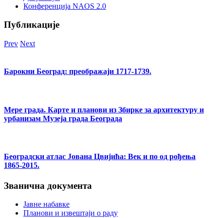
Конференција NAOS 2.0
Публикације
Prev
Next
Барокни Београд: преображаји 1717-1739.
Мере града. Карте и планови из Збирке за архитектуру и
урбанизам Музеја града Београда
Београдски атлас Јована Цвијића: Век и по од рођења
1865-2015.
Званична документа
Јавне набавке
Планови и извештаји о раду