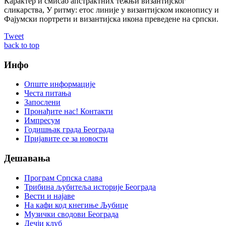
Карактер и смисао апстрактних тежњи византијског
сликарства, У ритму: етос линије у византијском иконопису и
Фајумски портрети и византијска икона преведене на српски.
Tweet
back to top
Инфо
Опште информације
Честа питања
Запослени
Пронађите нас! Контакти
Импресум
Годишњак града Београда
Пријавите се за новости
Дешавања
Програм Српска слава
Трибина љубитеља историје Београда
Beсти и најаве
На кафи код кнегиње Љубице
Музички сводови Београда
Дечји клуб