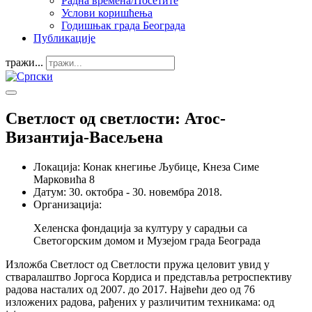
Радна времена/Посетите
Услови коришћења
Годишњак града Београда
Публикације
тражи...
Светлост од светлости: Атос-
Византија-Васељена
Локација:
Конак кнегиње Љубице, Кнеза Симе
Марковића 8
Датум:
30. октобра - 30. новембра 2018.
Организација:
Хеленска фондација за културу у сарадњи са
Светогорским домом и Музејом града Београда
Изложба Светлост од Светлости пружа целовит увид у
стваралаштво Јоргоса Кордиса и представља ретроспективу
радова насталих од 2007. до 2017. Највећи део од 76
изложених радова, рађених у различитим техникама: од