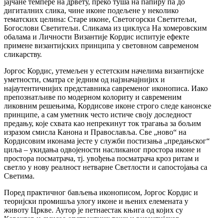
јајчане темпере на дрвету, преко туша на папиру па до
дигиталних слика, чине иконе подељене у неколико
тематских целина: Старе иконе, Светогорски Светитељи,
Богослови Светитељи. Сликама из циклуса На хомеровским
обалама и Личности Византије Кордис испитује ефекте
примене византијских принципа у световном савременом
сликарству.
Јоргос Кордис, утемељен у естетским начелима византијске
уметности, сматра се једним од најзначајнијих и
најаутентичнијих представника савременог иконописа. Иако
препознатљиве по модерном колориту и савременим
ликовним решењима, Кордисове иконе строго следе канонске
принципе, а сам уметник често истиче своју доследност
предању, које схвата као непрекинут ток трагања за бољим
изразом смисла Канона и Православља. Све „ново“ на
Кордисовим иконама јесте у служби постизања „предањског“
циља – укидања одвојености насликаног простора иконе и
простора посматрача, тј. увођења посматрача кроз ритам и
светло у нову реалност нетварне Светлости и сапостојања са
Светима.
Поред практичног бављења иконописом, Јоргос Кордис и
теоријски промишља улогу иконе и њених елемената у
животу Цркве. Аутор је петнаестак књига од којих су