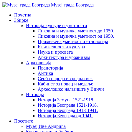
Музеј града Београда
Почетна
Збирке
Историја културе и уметности
Ликовна и музичка уметност до 1950.
Ликовна и музичка уметност од 1950.
Примењена уметност и етнологија
Kњижевност и културa
Наука и просвета
Архитектура и урбанизам
Aрхеологија
Праисторија
Антика
Сеоба народа и средњи век
Кабинет за новац и медаље
Археолошкo налазиште у Винчи
Историја
Историја Земуна 1521-1918.
Историја Београда 1521-1918.
Историја Београда 1918-1941.
Историја Београда од 1941.
Посетите
Музеј Иве Андрића
Конак кнегиње Љубице