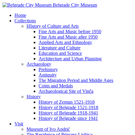
Belgrade City Museum
Home
Collections
HIstory of Culture and Arts
Fine Arts and Music before 1950
Fine Arts and Music after 1950
Applied Arts and Ethnology
Literature and Culture
Education and Science
Architecture and Urban Planning
Archaeology
Prehistory
Antiquity
The Migration Period and Middle Ages
Coins and Medals
Archaeological Site of Vinča
History
History of Zemun 1521-1918
History of Belgrade 1521-1918
History of Belgrade 1918-1941
History of Belgrade since 1941
Visit
Museum of Ivo Andrić
The Residence of Princess Ljubica