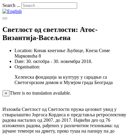
Search ...
Светлост од светлости: Атос-
Византија-Васељена
Location:
Конак кнегиње Љубице, Кнеза Симе
Марковића 8
Date:
30. октобра - 30. новембра 2018.
Organisation:
Хеленска фондација за културу у сарадњи са
Светогорским домом и Музејом града Београда
There is no translation available.
×
Изложба Светлост од Светлости пружа целовит увид у
стваралаштво Јоргоса Кордиса и представља ретроспективу
радова насталих од 2007. до 2017. Највећи део од 76
изложених радова, рађених у различитим техникама: од
јајчане темпере на дрвету, преко туша на папиру па до