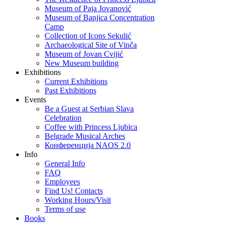
Museum of Paja Jovanović
Museum of Banjica Concentration
Camp
Collection of Icons Sekulić
Archaeological Site of Vinča
Museum of Jovan Cvijić
New Museum building
Exhibitions
Current Exhibitions
Past Exhibitions
Events
Be a Guest at Serbian Slava
Celebration
Coffee with Princess Ljubica
Belgrade Musical Arches
Конференција NAOS 2.0
Info
General Info
FAQ
Employees
Find Us! Contacts
Working Hours/Visit
Terms of use
Books