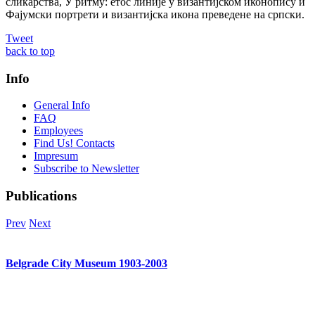
сликарства, У ритму: етос линије у византијском иконопису и
Фајумски портрети и византијска икона преведене на српски.
Tweet
back to top
Info
General Info
FAQ
Employees
Find Us! Contacts
Impresum
Subscribe to Newsletter
Publications
Prev
Next
Belgrade City Museum 1903-2003