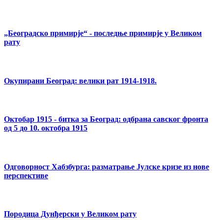
„Београдско примирје“ - последње примирје у Великом
рату
Окупирани Београд: велики рат 1914-1918.
Oктобар 1915 - битка за Београд: одбрана савског фронта
од 5 до 10. октобра 1915
Одговорност Хабзбурга: разматрање Јулске кризе из нове
перспективе
Породица Дунђерски у Великом рату