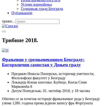
Радна времена/Посетите
Услови коришћења
Годишњак града Београда
Публикације
тражи...
Трибине 2018.
Фрањевци у средњовековном Београду:
Богородичин самостан у Доњем граду
Предавач
Никола Пиперски, историчар уметности,
Филозофски факултет у Београду
Локација
Конак кнегиње Љубице, Кнеза Симе
Марковића 8
Датум
Понедељак, 01. октобар 2018, у 18 часова
Обично се за почетак историје фрањевачког реда у Београду
узима 1280. година према једном запису фра Фортуната