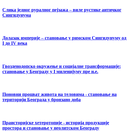
Слика једног руралног пејзажа – виле рустике античког
Сингидунума
Долазак империје – становање у римском Сингидунуму од
I до IV века
Гвозденодопско окружење и социјалне трансформације:
становање у Београду у I миленијуму пре н.е.
Поновни процват живота на теловима - становање на
територији Београда у бронзано доба
Праисторијске хетеротопије - историја продукције
простора и становање у неолитском Београду