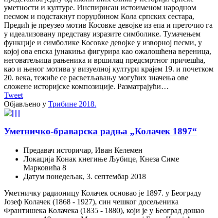
уметности и културе. Инспирисан истоименом народном
песмом и подстакнут поруџбином Кола српских сестара,
Предић је преузео мотив Косовке девојке из епа и преточио га
у идеализовану представу изразите симболике. Тумачењем
функције и симболике Косовке девојке у изворној песми, у
којој ова епска јунакиња фигурира као ожалошћена вереница,
неговатељица рањеника и вршилац предсмртног причешћа,
као и њеног мотива у визуелној култури крајем 19. и почетком
20. века, тежиће се расветљавању могућих значења ове
сложене историјске композиције. Разматрајући…
Tweet
Објављено у
Трибине 2018.
Уметничко-браварска радња „Колачек 1897“
Предавач
историчар, Иван Келемен
Локација
Конак кнегиње Љубице, Кнеза Симе
Марковића 8
Датум
понедељак, 3. септембар 2018
Уметничку радионицу Колачек основао је 1897. у Београду
Јозеф Колачек (1868 - 1927), син чешког досељеника
Франтишека Колачека (1835 - 1880), који је у Београд дошао