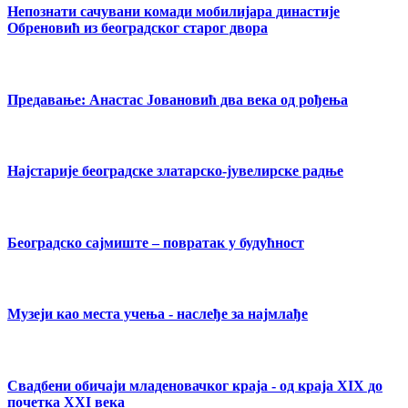
Непознати сачувани комади мобилијара династије
Обреновић из београдског старог двора
Предавање: Анастас Јовановић два века од рођења
Најстарије београдске златарско-јувелирске радње
Београдско сајмиште – повратак у будућност
Музеји као места учења - наслеђе за најмлађе
Свадбени обичаји младеновачког краја - од краја XIX до
почетка XXI века