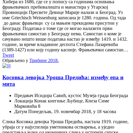
Хибера из 1686, где се у попису са годинама оснивања
фрањевачких пребивалишта и манастира у Угарској
Провинцији Пресвете Девице Марије налази и Београд. Уз
име Griechisch Weissenburg записана је 1280. година. Од тада
до данас фрањевци су са мањим прекидима присутни у
Београду. Података о томе где се могао налазити први
фрањевачки самостан у Београду нема. Самостан о коме је
сачувано нешто више података настао је између 1419. и 1432.
године, за време владавине деспота Стефана Лазаревића
(1389-1427) или коју годину касније. Фрањевачки самостан…
Tweet
Објављено у
Трибине 2018.
Косовка девојка Уроша Предића: између епа и
мита
Предавач
Исидора Савић, кустос Музеја града Београда
Локација
Конак кнегиње Љубице, Кнеза Симе
Марковића 8
Датум
Понедељак, 19. новембар 2018, у 18 часова
Слика Косовка девојка Уроша Предића, настала 1919. године,
убраја се у најуспелија уметникова остварења, а уједно
представља једну од иконичних слика у историји српске