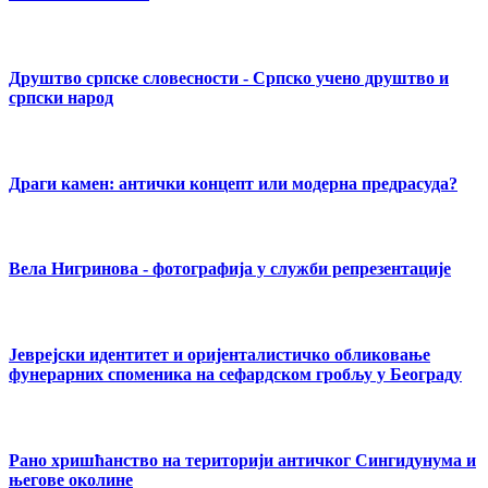
Друштво српске словесности - Српско учено друштво и
српски народ
Драги камен: антички концепт или модерна предрасуда?
Вела Нигринова - фотографија у служби репрезентације
Јеврејски идентитет и оријенталистичко обликовање
фунерарних споменика на сефардском гробљу у Београду
Рано хришћанство на територији античког Сингидунума и
његове околине