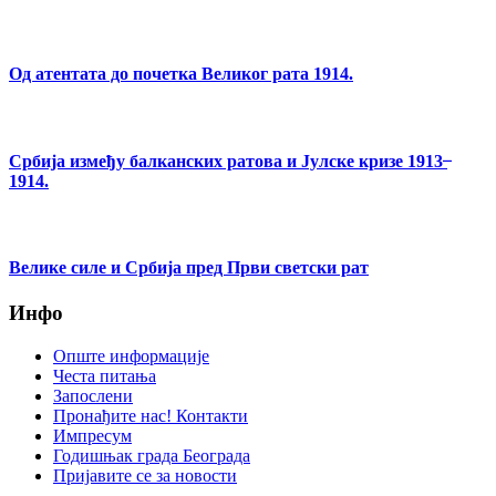
Од атентата до почетка Великог рата 1914.
Србија између балканских ратова и Јулске кризе 1913 ̶
1914.
Велике силе и Србија пред Први светски рат
Инфо
Опште информације
Честа питања
Запослени
Пронађите нас! Контакти
Импресум
Годишњак града Београда
Пријавите се за новости