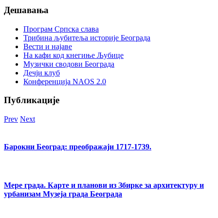
Дешавања
Програм Српска слава
Трибина љубитеља историје Београда
Beсти и најаве
На кафи код кнегиње Љубице
Музички сводови Београда
Дечји клуб
Конференција NAOS 2.0
Публикације
Prev
Next
Барокни Београд: преображаји 1717-1739.
Мере града. Карте и планови из Збирке за архитектуру и
урбанизам Музеја града Београда