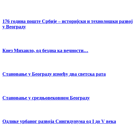
176 година поште Србије – историјски и технолошки развој
у Bеограду
Кнез Михаило, од бездна ка вечности…
Становање у Београду између два светска рата
Становање у средњовековном Београду
Одлике урбаног развоја Сингидунума од I до V века