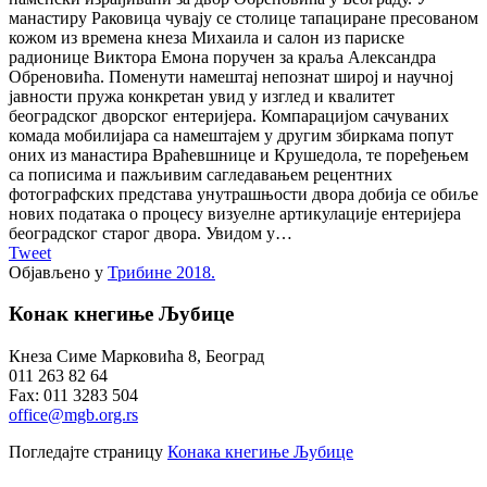
манастиру Раковица чувају се столице тапациране пресованом
кожом из времена кнеза Михаила и салон из париске
радионице Виктора Емона поручен за краља Александра
Обреновића. Поменути намештај непознат широј и научној
јавности пружа конкретан увид у изглед и квалитет
београдског дворског ентеријера. Компарацијом сачуваних
комада мобилијара са намештајем у другим збиркама попут
оних из манастира Враћевшнице и Крушедола, те поређењем
са пописима и пажљивим сагледавањем рецентних
фотографских представа унутрашњости двора добија се обиље
нових података о процесу визуелне артикулације ентеријера
београдског старог двора. Увидом у…
Tweet
Објављено у
Трибине 2018.
Конак кнегиње Љубице
Кнеза Симе Марковића 8, Београд
011 263 82 64
Fax: 011 3283 504
office@mgb.org.rs
Погледајте страницу
Конака кнегиње Љубице