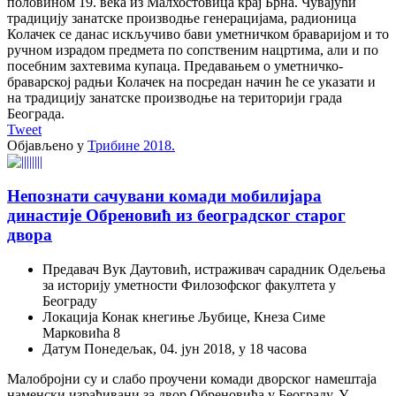
половином 19. века из Малхостовица крај Брна. Чувајући
традицију занатске производње генерацијама, радионица
Колачек се данас искључиво бави уметничком браваријом и то
ручном израдом предмета по сопственим нацртима, али и по
посебним захтевима купаца. Предавањем о уметничко-
браварској радњи Колачек на посредан начин ће се указати и
на традицију занатске производње на територији града
Београда.
Tweet
Објављено у
Трибине 2018.
Непознати сачувани комади мобилијара
династије Обреновић из београдског старог
двора
Предавач
Вук Даутовић, истраживач сарадник Одељења
за историју уметности Филозофског факултета у
Београду
Локација
Конак кнегиње Љубице, Кнеза Симе
Марковића 8
Датум
Понедељак, 04. јун 2018, у 18 часова
Малобројни су и слабо проучени комади дворског намештаја
наменски израђивани за двор Обреновића у Београду. У