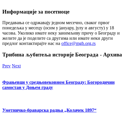
Информације за посетиоце
Предавања се одржавају једном месечно, сваког првог
понедељка у месецу (осим у јануару, јулу и августу) у 18
часова. Уколико имате неку занимљиву причу о Београду и
желите да је поделите са другима или имате неки други
предлог контактирајте нас на
office@mgb.org.rs
Трибина љубитеља историје Београда - Архива
Prev
Next
Фрањевци у средњовековном Београду: Богородичин
самостан у Доњем граду
Уметничко-браварска радња „Колачек 1897“