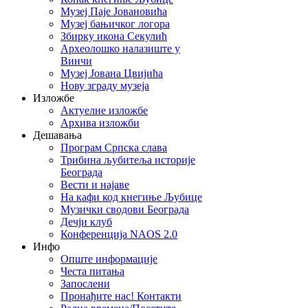
Музеј Паје Јовановића
Музеј бањичког логора
Збирку икона Секулић
Археолошко налазиште у
Винчи
Музеј Јована Цвијића
Нову зграду музеја
Изложбе
Актуелне изложбе
Архива изложби
Дешавања
Програм Српска слава
Трибина љубитеља историје
Београда
Beсти и најаве
На кафи код кнегиње Љубице
Музички сводови Београда
Дечји клуб
Конференција NAOS 2.0
Инфо
Опште информације
Честа питања
Запослени
Пронађите нас! Контакти