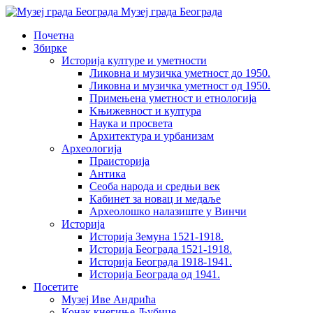
Музеј града Београда
Почетна
Збирке
Историја културе и уметности
Ликовна и музичка уметност до 1950.
Ликовна и музичка уметност од 1950.
Примењена уметност и етнологија
Kњижевност и културa
Наука и просвета
Архитектура и урбанизам
Aрхеологија
Праисторија
Антика
Сеоба народа и средњи век
Кабинет за новац и медаље
Археолошкo налазиште у Винчи
Историја
Историја Земуна 1521-1918.
Историја Београда 1521-1918.
Историја Београда 1918-1941.
Историја Београда од 1941.
Посетите
Музеј Иве Андрића
Конак кнегиње Љубице